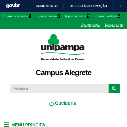
Pular
COMUNICA BR
ACESSO À INFORMAÇÃO
PART
para o
IR
Ir para o conteúdo
1
Ir para o menu
2
Ir para a busca
3
Ir para o rodapé
4
conteúdo
PARA
principal
Alto contraste
Mapa do site
O
CONTEÚDO
Campus Alegrete
Ouvidoria
MENU PRINCIPAL