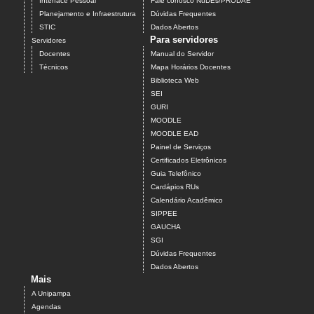
Interface Pessoal
Fale conosco NuDEs/PRODAE
Planejamento e Infraestrutura
Dúvidas Frequentes
STIC
Dados Abertos
Para servidores
Servidores
Docentes
Manual do Servidor
Técnicos
Mapa Horários Docentes
Biblioteca Web
SEI
GURI
MOODLE
MOODLE EAD
Painel de Serviços
Certificados Eletrônicos
Guia Telefônico
Cardápios RUs
Calendário Acadêmico
SIPPEE
GAUCHA
SGI
Dúvidas Frequentes
Dados Abertos
Mais
A Unipampa
Agendas