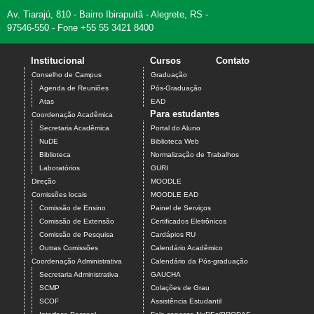
Av. Tiarajú, 810 - Bairro Ibirapuitã - Alegrete, RS -
97546-550 - Fone +55 55 3421 8400
Institucional
Cursos
Contato
Conselho de Campus
Graduação
Agenda de Reuniões
Pós-Graduação
Atas
EAD
Para estudantes
Coordenação Acadêmica
Secretaria Acadêmica
Portal do Aluno
NuDE
Biblioteca Web
Biblioteca
Normalização de Trabalhos
Laboratórios
GURI
Direção
MOODLE
Comissões locais
MOODLE EAD
Comissão de Ensino
Painel de Serviços
Comissão de Extensão
Certificados Eletrônicos
Comissão de Pesquisa
Cardápios RU
Outras Comissões
Calendário Acadêmico
Coordenação Administrativa
Calendário da Pós-graduação
Secretaria Administrativa
GAUCHA
SCMP
Colações de Grau
SCOF
Assistência Estudantil