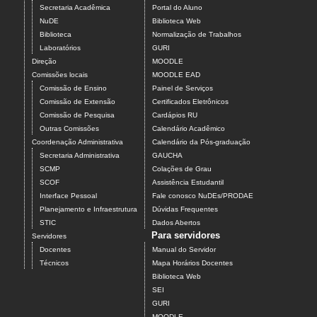
Secretaria Acadêmica
Portal do Aluno
NuDE
Biblioteca Web
Biblioteca
Normalização de Trabalhos
Laboratórios
GURI
Direção
MOODLE
Comissões locais
MOODLE EAD
Comissão de Ensino
Painel de Serviços
Comissão de Extensão
Certificados Eletrônicos
Comissão de Pesquisa
Cardápios RU
Outras Comissões
Calendário Acadêmico
Coordenação Administrativa
Calendário da Pós-graduação
Secretaria Administrativa
GAUCHA
SCMP
Colações de Grau
SCOF
Assistência Estudantil
Interface Pessoal
Fale conosco NuDEs/PRODAE
Planejamento e Infraestrutura
Dúvidas Frequentes
STIC
Dados Abertos
Para servidores
Servidores
Docentes
Manual do Servidor
Técnicos
Mapa Horários Docentes
Biblioteca Web
SEI
GURI
MOODLE