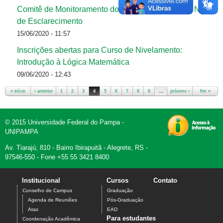
Comitê de Monitoramento do Coronavírus divulga Nota
de Esclarecimento
15/06/2020 - 11:57
Inscrições abertas para Curso de Nivelamento:
Introdução à Lógica Matemática
09/06/2020 - 12:43
« início
‹ anterior
1
2
3
4
5
6
7
8
9
…
próximo ›
fim »
Páginas
© 2015 Universidade Federal do Pampa -
UNIPAMPA
Av. Tiarajú, 810 - Bairro Ibirapuitã - Alegrete, RS -
97546-550 - Fone +55 55 3421 8400
Institucional
Cursos
Contato
Conselho de Campus
Graduação
Agenda de Reuniões
Pós-Graduação
Atas
EAD
Para estudantes
Coordenação Acadêmica