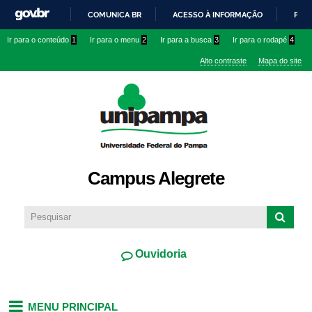
Pular
COMUNICA BR
ACESSO À INFORMAÇÃO
PART
para o
IR
Ir para o conteúdo
1
Ir para o menu
2
Ir para a busca
3
Ir para o rodapé
4
conteúdo
PARA
principal
Alto contraste
Mapa do site
O
CONTEÚDO
Campus Alegrete
Ouvidoria
MENU PRINCIPAL