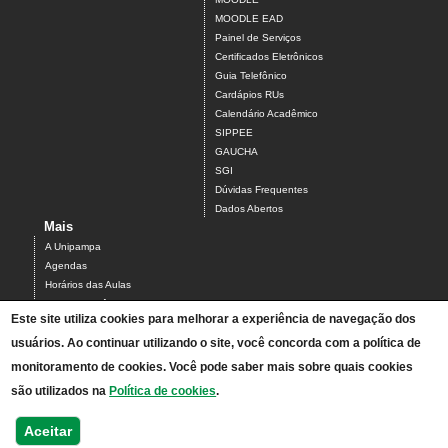
MOODLE EAD
Painel de Serviços
Certificados Eletrônicos
Guia Telefônico
Cardápios RUs
Calendário Acadêmico
SIPPEE
GAUCHA
SGI
Dúvidas Frequentes
Dados Abertos
Mais
A Unipampa
Agendas
Horários das Aulas
Centro Acadêmico do Campus Alegrete
Este site utiliza cookies para melhorar a experiência de navegação dos
Estrutura Organizacional
usuários. Ao continuar utilizando o site, você concorda com a política de
PDI 2019-2023
Orientações de segurança
monitoramento de cookies. Você pode saber mais sobre quais cookies
Mapa
são utilizados na
Política de cookies
.
Acesso ao Antigo Portal
Relatórios de Gestão e Planejamento
Aceitar
Bolsistas - processos seletivos