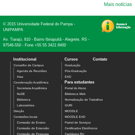
Mais notícias
© 2015 Universidade Federal do Pampa -
UNIPAMPA
Av. Tiarajú, 810 - Bairro Ibirapuitã - Alegrete, RS -
97546-550 - Fone +55 55 3421 8400
Institucional
Cursos
Contato
Conselho de Campus
Graduação
Agenda de Reuniões
Pós-Graduação
Atas
EAD
Para estudantes
Coordenação Acadêmica
Secretaria Acadêmica
Portal do Aluno
NuDE
Biblioteca Web
Biblioteca
Normalização de Trabalhos
Laboratórios
GURI
Direção
MOODLE
Comissões locais
MOODLE EAD
Comissão de Ensino
Painel de Serviços
Comissão de Extensão
Certificados Eletrônicos
Comissão de Pesquisa
Cardápios RU