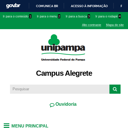
Pular
COMUNICA BR
ACESSO À INFORMAÇÃO
PART
para o
IR
Ir para o conteúdo
1
Ir para o menu
2
Ir para a busca
3
Ir para o rodapé
4
conteúdo
PARA
principal
Alto contraste
Mapa do site
O
CONTEÚDO
Campus Alegrete
Ouvidoria
MENU PRINCIPAL