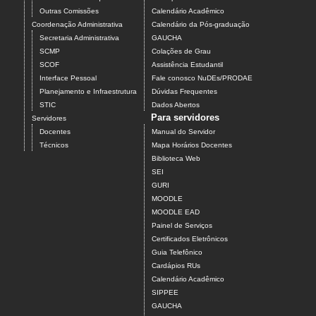
Outras Comissões
Calendário Acadêmico
Coordenação Administrativa
Calendário da Pós-graduação
Secretaria Administrativa
GAUCHA
SCMP
Colações de Grau
SCOF
Assistência Estudantil
Interface Pessoal
Fale conosco NuDEs/PRODAE
Planejamento e Infraestrutura
Dúvidas Frequentes
STIC
Dados Abertos
Para servidores
Servidores
Docentes
Manual do Servidor
Técnicos
Mapa Horários Docentes
Biblioteca Web
SEI
GURI
MOODLE
MOODLE EAD
Painel de Serviços
Certificados Eletrônicos
Guia Telefônico
Cardápios RUs
Calendário Acadêmico
SIPPEE
GAUCHA