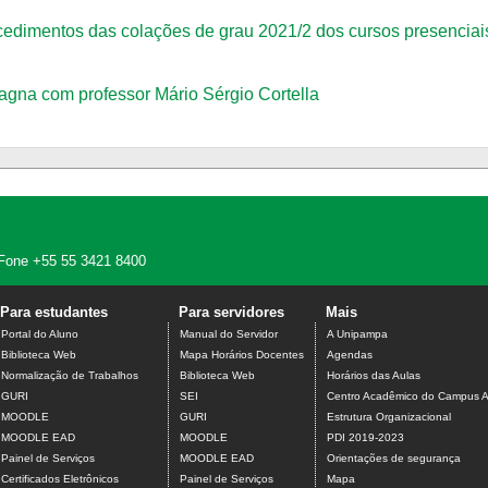
edimentos das colações de grau 2021/2 dos cursos presenciais
agna com professor Mário Sérgio Cortella
 - Fone +55 55 3421 8400
Para estudantes
Para servidores
Mais
Portal do Aluno
Manual do Servidor
A Unipampa
Biblioteca Web
Mapa Horários Docentes
Agendas
Normalização de Trabalhos
Biblioteca Web
Horários das Aulas
GURI
SEI
Centro Acadêmico do Campus A
MOODLE
GURI
Estrutura Organizacional
MOODLE EAD
MOODLE
PDI 2019-2023
Painel de Serviços
MOODLE EAD
Orientações de segurança
Certificados Eletrônicos
Painel de Serviços
Mapa