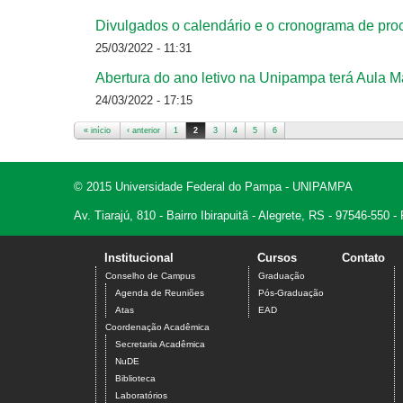
Divulgados o calendário e o cronograma de proc
25/03/2022 - 11:31
Abertura do ano letivo na Unipampa terá Aula M
24/03/2022 - 17:15
« início
‹ anterior
1
2
3
4
5
6
Páginas
© 2015 Universidade Federal do Pampa - UNIPAMPA
Av. Tiarajú, 810 - Bairro Ibirapuitã - Alegrete, RS - 97546-550
Institucional
Cursos
Contato
Conselho de Campus
Graduação
Agenda de Reuniões
Pós-Graduação
Atas
EAD
Coordenação Acadêmica
Secretaria Acadêmica
NuDE
Biblioteca
Laboratórios