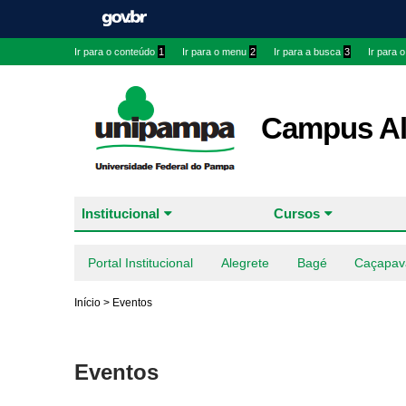
Ir para o conteúdo
1
Ir para o menu
2
Ir para a busca
3
Ir para 
Campus Al
Institucional
Cursos
Portal Institucional
Alegrete
Bagé
Caçapav
Início
>
Eventos
Eventos