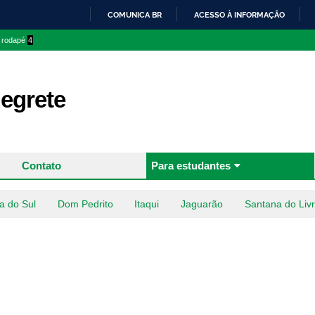
Pular
COMUNICA BR
ACESSO À INFORMAÇÃO
para o
IR
o rodapé
4
conteúdo
PARA
principal
O
CONTEÚDO
egrete
Contato
Para estudantes
a do Sul
Dom Pedrito
Itaqui
Jaguarão
Santana do Liv