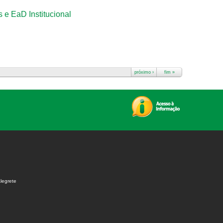
 e EaD Institucional
próximo ›
fim »
legrete