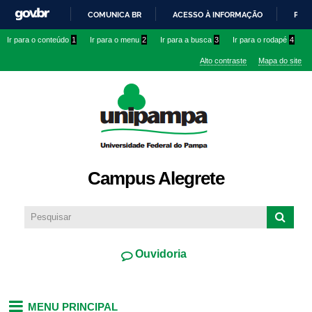
Pular
COMUNICA BR
ACESSO À INFORMAÇÃO
PART
para o
IR
Ir para o conteúdo
1
Ir para o menu
2
Ir para a busca
3
Ir para o rodapé
4
conteúdo
PARA
principal
Alto contraste
Mapa do site
O
CONTEÚDO
Campus Alegrete
Ouvidoria
MENU PRINCIPAL