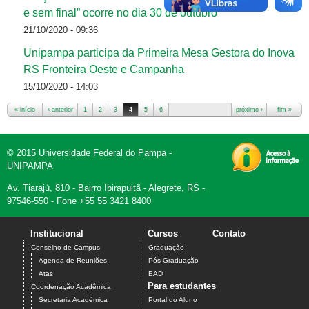
e sem final” ocorre no dia 30 de outubro
21/10/2020 - 09:36
Unipampa participa da Primeira Mesa Gestora do Inova
RS Fronteira Oeste e Campanha
15/10/2020 - 14:03
« início
‹ anterior
1
2
3
4
5
6
próximo ›
fim »
Páginas
© 2015 Universidade Federal do Pampa -
UNIPAMPA
Av. Tiarajú, 810 - Bairro Ibirapuitã - Alegrete, RS -
97546-550 - Fone +55 55 3421 8400
Institucional
Cursos
Contato
Conselho de Campus
Graduação
Agenda de Reuniões
Pós-Graduação
Atas
EAD
Para estudantes
Coordenação Acadêmica
Secretaria Acadêmica
Portal do Aluno