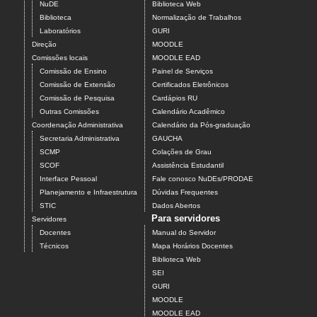
NuDE
Biblioteca Web
Biblioteca
Normalização de Trabalhos
Laboratórios
GURI
Direção
MOODLE
Comissões locais
MOODLE EAD
Comissão de Ensino
Painel de Serviços
Comissão de Extensão
Certificados Eletrônicos
Comissão de Pesquisa
Cardápios RU
Outras Comissões
Calendário Acadêmico
Coordenação Administrativa
Calendário da Pós-graduação
Secretaria Administrativa
GAUCHA
SCMP
Colações de Grau
SCOF
Assistência Estudantil
Interface Pessoal
Fale conosco NuDEs/PRODAE
Planejamento e Infraestrutura
Dúvidas Frequentes
STIC
Dados Abertos
Para servidores
Servidores
Docentes
Manual do Servidor
Técnicos
Mapa Horários Docentes
Biblioteca Web
SEI
GURI
MOODLE
MOODLE EAD