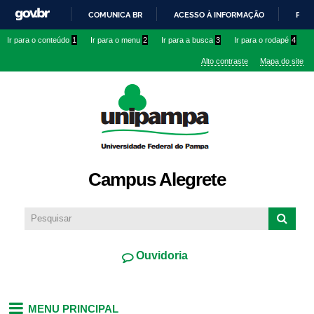
Pular
COMUNICA BR
ACESSO À INFORMAÇÃO
PART
para o
IR
Ir para o conteúdo
1
Ir para o menu
2
Ir para a busca
3
Ir para o rodapé
4
conteúdo
PARA
principal
Alto contraste
Mapa do site
O
CONTEÚDO
Campus Alegrete
Ouvidoria
MENU PRINCIPAL