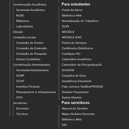
Para estudantes
Coordenação Acadêmica
Secretaria Acadêmica
Portal do Aluno
NuDE
Biblioteca Web
Biblioteca
Normalização de Trabalhos
Laboratórios
GURI
Direção
MOODLE
Comissões locais
MOODLE EAD
Comissão de Ensino
Painel de Serviços
Comissão de Extensão
Certificados Eletrônicos
Comissão de Pesquisa
Cardápios RU
Outras Comissões
Calendário Acadêmico
Coordenação Administrativa
Calendário da Pós-graduação
Secretaria Administrativa
GAUCHA
SCMP
Colações de Grau
SCOF
Assistência Estudantil
Interface Pessoal
Fale conosco NuDEs/PRODAE
Planejamento e Infraestrutura
Dúvidas Frequentes
STIC
Dados Abertos
Para servidores
Servidores
Docentes
Manual do Servidor
Técnicos
Mapa Horários Docentes
Biblioteca Web
SEI