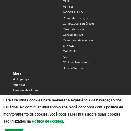
GURI
MOODLE
MOODLE EAD
Painel de Serviços
Certificados Eletrônicos
Guia Telefônico
Cardápios RUs
Calendário Acadêmico
SIPPEE
GAUCHA
SGI
Dúvidas Frequentes
Dados Abertos
Mais
A Unipampa
Agendas
Horários das Aulas
Centro Acadêmico do Campus Alegrete
Este site utiliza cookies para melhorar a experiência de navegação dos
Estrutura Organizacional
usuários. Ao continuar utilizando o site, você concorda com a política de
PDI 2019-2023
Orientações de segurança
monitoramento de cookies. Você pode saber mais sobre quais cookies
Mapa
são utilizados na
Política de cookies
.
Acesso ao Antigo Portal
Relatórios de Gestão e Planejamento