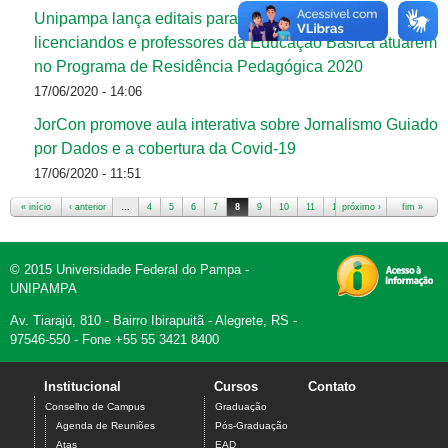
Unipampa lança editais para cadastro reserva de
licenciandos e professores da Educação Básica atuarem
no Programa de Residência Pedagógica 2020
17/06/2020 - 14:06
JorCon promove aula interativa sobre Jornalismo Guiado
por Dados e a cobertura da Covid-19
17/06/2020 - 11:51
« início
‹ anterior
…
4
5
6
7
8
9
10
11
12
próximo ›
…
fim »
Páginas
© 2015 Universidade Federal do Pampa -
UNIPAMPA
Av. Tiarajú, 810 - Bairro Ibirapuitã - Alegrete, RS -
97546-550 - Fone +55 55 3421 8400
Institucional
Cursos
Contato
Conselho de Campus
Graduação
Agenda de Reuniões
Pós-Graduação
Atas
EAD