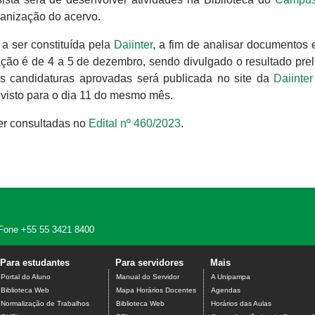
ganização do acervo.
a ser constituída pela
Daiinter
, a fim de analisar documentos 
ação é de 4 a 5 de dezembro, sendo divulgado o resultado prel
as candidaturas aprovadas será publicada no site da
Daiinter
revisto para o dia 11 do mesmo mês.
er consultadas no
Edital nº 460/2023
.
 - Fone +55 55 3421 8400
Para estudantes
Para servidores
Mais
Portal do Aluno
Manual do Servidor
A Unipampa
Biblioteca Web
Mapa Horários Docentes
Agendas
Normalização de Trabalhos
Biblioteca Web
Horários das Aulas