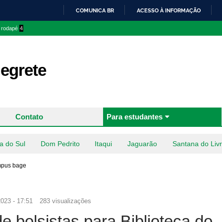
Pular
COMUNICA BR
ACESSO À INFORMAÇÃO
para o
IR
o rodapé
4
conteúdo
PARA
principal
O
CONTEÚDO
egrete
Contato
Para estudantes
a do Sul
Dom Pedrito
Itaqui
Jaguarão
Santana do Liv
ampus bage
2023 - 17:51
283 visualizações
 bolsistas para Biblioteca do