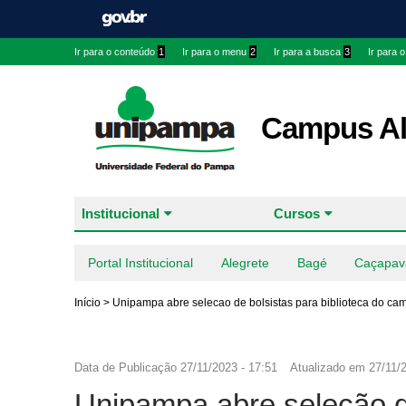
Ir para o conteúdo
1
Ir para o menu
2
Ir para a busca
3
Ir para 
Campus Al
Institucional
Cursos
Portal Institucional
Alegrete
Bagé
Caçapav
Início
>
Unipampa abre selecao de bolsistas para biblioteca do c
Data de Publicação
27/11/2023 - 17:51
Atualizado em
27/11/
Unipampa abre seleção de