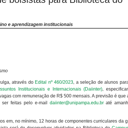
sino e aprendizagem institucionais
ismo
ulga, através do
Edital nº 460/2023
, a seleção de alunos par
ssuntos Institucionais e Internacionais (Daiinter)
, especific
 vagas com remuneração de R$ 500 mensais. A previsão é que 
 ser feitas pelo e-mail
daiinter@unipampa.edu.br
até amanh
dos em, no mínimo, 12 horas de componentes curriculares da 
ista será de desenvolver atividades na Biblioteca do
Campus