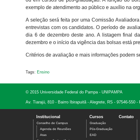
exemplo de atendimento ao público e auxílio na or
A seleção será feita por uma Comissão Avaliadora 
entrevistas com os candidatos. O período de avali
dia 6 de dezembro deste ano. A listagem final d
dezembro e o início da vigência das bolsas está p
Critérios de avaliação e mais informações podem s
Tags:
Ensino
© 2015 Universidade Federal do Pampa - UNIPAMPA
Av. Tiarajú, 810 - Bairro Ibirapuitã - Alegrete, RS - 97546-550
Institucional
Cursos
Contato
Conselho de Campus
Graduação
Agenda de Reuniões
Pós-Graduação
Atas
EAD