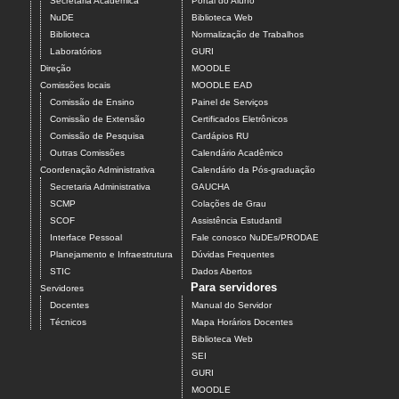
Secretaria Acadêmica
Portal do Aluno
NuDE
Biblioteca Web
Biblioteca
Normalização de Trabalhos
Laboratórios
GURI
Direção
MOODLE
Comissões locais
MOODLE EAD
Comissão de Ensino
Painel de Serviços
Comissão de Extensão
Certificados Eletrônicos
Comissão de Pesquisa
Cardápios RU
Outras Comissões
Calendário Acadêmico
Coordenação Administrativa
Calendário da Pós-graduação
Secretaria Administrativa
GAUCHA
SCMP
Colações de Grau
SCOF
Assistência Estudantil
Interface Pessoal
Fale conosco NuDEs/PRODAE
Planejamento e Infraestrutura
Dúvidas Frequentes
STIC
Dados Abertos
Para servidores
Servidores
Docentes
Manual do Servidor
Técnicos
Mapa Horários Docentes
Biblioteca Web
SEI
GURI
MOODLE