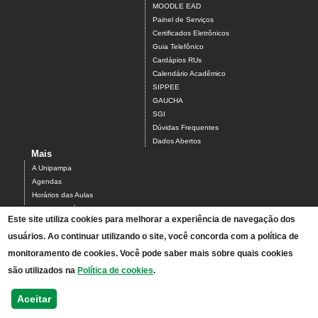
MOODLE EAD
Painel de Serviços
Certificados Eletrônicos
Guia Telefônico
Cardápios RUs
Calendário Acadêmico
SIPPEE
GAUCHA
SGI
Dúvidas Frequentes
Dados Abertos
Mais
A Unipampa
Agendas
Horários das Aulas
Centro Acadêmico do Campus Alegrete
Este site utiliza cookies para melhorar a experiência de navegação dos
Estrutura Organizacional
PDI 2019-2023
usuários. Ao continuar utilizando o site, você concorda com a política de
Orientações de segurança
monitoramento de cookies. Você pode saber mais sobre quais cookies
Mapa
são utilizados na
Política de cookies
.
Acesso ao Antigo Portal
Relatórios de Gestão e Planejamento
Aceitar
Bolsistas - processos seletivos