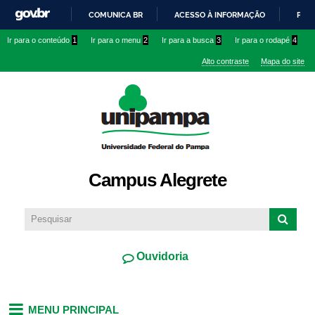
Pular
COMUNICA BR
ACESSO À INFORMAÇÃO
PART
para o
IR
Ir para o conteúdo
1
Ir para o menu
2
Ir para a busca
3
Ir para o rodapé
4
conteúdo
PARA
principal
Alto contraste
Mapa do site
O
CONTEÚDO
Campus Alegrete
Ouvidoria
MENU PRINCIPAL