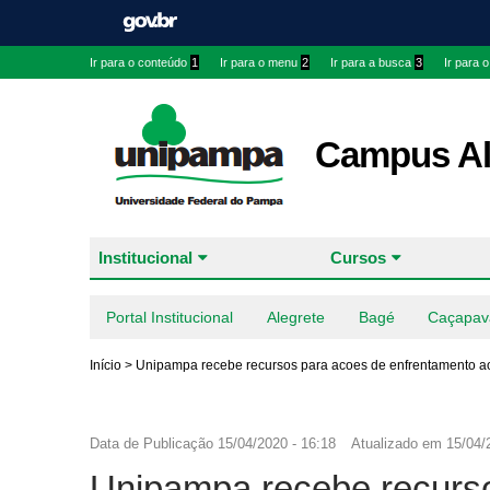
Ir para o conteúdo
1
Ir para o menu
2
Ir para a busca
3
Ir para 
Campus Al
Institucional
Cursos
Portal Institucional
Alegrete
Bagé
Caçapav
Início
>
Unipampa recebe recursos para acoes de enfrentamento a
Data de Publicação
15/04/2020 - 16:18
Atualizado em
15/04/
Unipampa recebe recurso