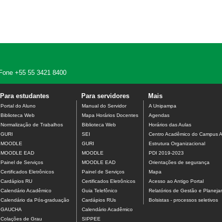
 - Fone +55 55 3421 8400
Para estudantes
Para servidores
Mais
Portal do Aluno
Manual do Servidor
A Unipampa
Biblioteca Web
Mapa Horários Docentes
Agendas
Normalização de Trabalhos
Biblioteca Web
Horários das Aulas
GURI
SEI
Centro Acadêmico do Campus A
MOODLE
GURI
Estrutura Organizacional
MOODLE EAD
MOODLE
PDI 2019-2023
Painel de Serviços
MOODLE EAD
Orientações de segurança
Certificados Eletrônicos
Painel de Serviços
Mapa
Cardápios RU
Certificados Eletrônicos
Acesso ao Antigo Portal
Calendário Acadêmico
Guia Telefônico
Relatórios de Gestão e Planej
Calendário da Pós-graduação
Cardápios RUs
Bolsistas - processos seletivos
GAUCHA
Calendário Acadêmico
Colações de Grau
SIPPEE