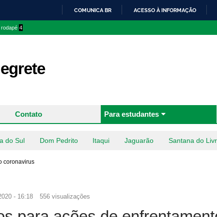
Pular
COMUNICA BR
ACESSO À INFORMAÇÃO
para o
IR
o rodapé
4
conteúdo
PARA
principal
O
CONTEÚDO
egrete
Contato
Para estudantes
a do Sul
Dom Pedrito
Itaqui
Jaguarão
Santana do Liv
o coronavirus
2020 - 16:18
556 visualizações
s para ações de enfrentament