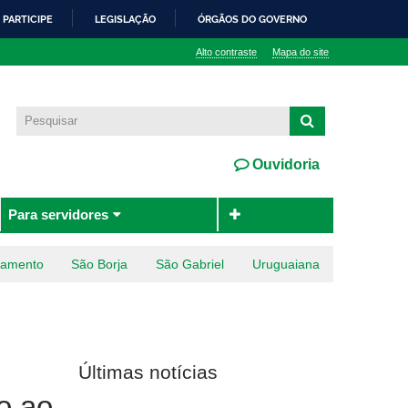
PARTICIPE
LEGISLAÇÃO
ÓRGÃOS DO GOVERNO
Alto contraste
Mapa do site
Ouvidoria
Para servidores
ramento
São Borja
São Gabriel
Uruguaiana
Últimas notícias
o ao