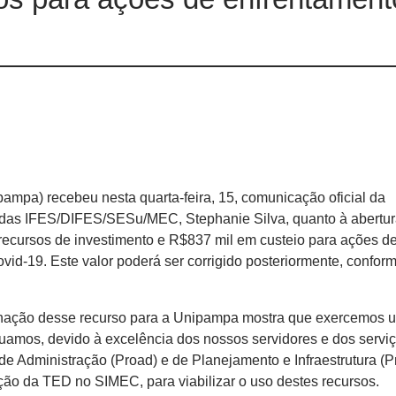
ampa) recebeu nesta quarta-feira, 15, comunicação oficial da
das IFES/DIFES/SESu/MEC, Stephanie Silva, quanto à abertur
ecursos de investimento e R$837 mil em custeio para ações d
id-19. Este valor poderá ser corrigido posteriormente, confor
stinação desse recurso para a Unipampa mostra que exercemos 
uamos, devido à excelência dos nossos servidores e dos servi
s de Administração (Proad) e de Planejamento e Infraestrutura (P
ção da TED no SIMEC, para viabilizar o uso destes recursos.