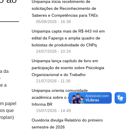
Unipampa inicia recebimento de
solicitações de Reconhecimento de
Saberes e Competências para TAEs
05/08/2026 - 16:38
Unipampa capta mais de R$ 443 mil em
edital da Fapergs e amplia quadro de
bolsistas de produtividade do CNPq
24/07/2026 - 10:24
Unipampa lança capítulo de livro em
participação de evento sobre Psicologia
a da
Organizacional e do Trabalho
e
21/07/2026 - 11:36
me a
Unipampa orienta comunidade
acadêmica sobre o uso da plataforma
um papel
Informa.BR
ços que
15/07/2026 - 14:49
roplan)
Ouvidoria divulga Relatório do primeiro
semestre de 2026