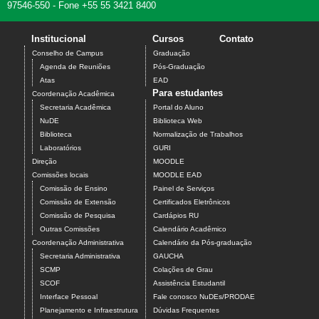
97546-550 - Fone +55 55 3421 8400
Institucional
Cursos
Contato
Conselho de Campus
Graduação
Agenda de Reuniões
Pós-Graduação
Atas
EAD
Para estudantes
Coordenação Acadêmica
Secretaria Acadêmica
Portal do Aluno
NuDE
Biblioteca Web
Biblioteca
Normalização de Trabalhos
Laboratórios
GURI
Direção
MOODLE
Comissões locais
MOODLE EAD
Comissão de Ensino
Painel de Serviços
Comissão de Extensão
Certificados Eletrônicos
Comissão de Pesquisa
Cardápios RU
Outras Comissões
Calendário Acadêmico
Coordenação Administrativa
Calendário da Pós-graduação
Secretaria Administrativa
GAUCHA
SCMP
Colações de Grau
SCOF
Assistência Estudantil
Interface Pessoal
Fale conosco NuDEs/PRODAE
Planejamento e Infraestrutura
Dúvidas Frequentes