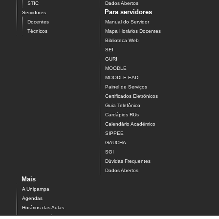
STIC
Dados Abertos
Para servidores
Servidores
Docentes
Manual do Servidor
Técnicos
Mapa Horários Docentes
Biblioteca Web
SEI
GURI
MOODLE
MOODLE EAD
Painel de Serviços
Certificados Eletrônicos
Guia Telefônico
Cardápios RUs
Calendário Acadêmico
SIPPEE
GAUCHA
SGI
Dúvidas Frequentes
Dados Abertos
Mais
A Unipampa
Agendas
Horários das Aulas
Centro Acadêmico do Campus Alegrete