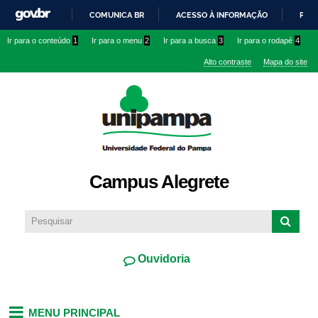
Pular
COMUNICA BR
ACESSO À INFORMAÇÃO
PART
para o
IR
Ir para o conteúdo
1
Ir para o menu
2
Ir para a busca
3
Ir para o rodapé
4
conteúdo
PARA
principal
Alto contraste
Mapa do site
O
CONTEÚDO
Campus Alegrete
Ouvidoria
MENU PRINCIPAL