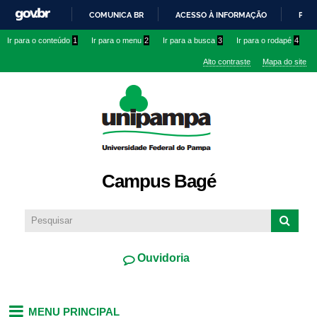
Pular
COMUNICA BR
ACESSO À INFORMAÇÃO
PART
para o
IR
Ir para o conteúdo
1
Ir para o menu
2
Ir para a busca
3
Ir para o rodapé
4
conteúdo
PARA
principal
Alto contraste
Mapa do site
O
CONTEÚDO
Campus Bagé
Ouvidoria
MENU PRINCIPAL