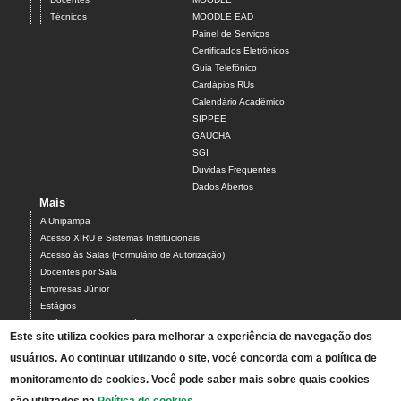
Técnicos
MOODLE EAD
Painel de Serviços
Certificados Eletrônicos
Guia Telefônico
Cardápios RUs
Calendário Acadêmico
SIPPEE
GAUCHA
SGI
Dúvidas Frequentes
Dados Abertos
Mais
A Unipampa
Acesso XIRU e Sistemas Institucionais
Acesso às Salas (Formulário de Autorização)
Docentes por Sala
Empresas Júnior
Estágios
Estágios Campus Bagé
Este site utiliza cookies para melhorar a experiência de navegação dos
Organograma do Campus Bagé
usuários. Ao continuar utilizando o site, você concorda com a política de
Programa PARCEIROS DO CAMPUS BAGÉ
Projetos
monitoramento de cookies. Você pode saber mais sobre quais cookies
Serviços do Campus