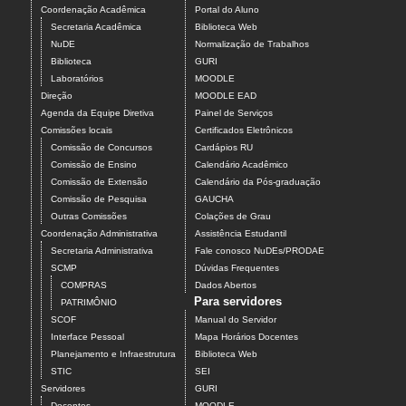
Coordenação Acadêmica
Portal do Aluno
Secretaria Acadêmica
Biblioteca Web
NuDE
Normalização de Trabalhos
Biblioteca
GURI
Laboratórios
MOODLE
Direção
MOODLE EAD
Agenda da Equipe Diretiva
Painel de Serviços
Comissões locais
Certificados Eletrônicos
Comissão de Concursos
Cardápios RU
Comissão de Ensino
Calendário Acadêmico
Comissão de Extensão
Calendário da Pós-graduação
Comissão de Pesquisa
GAUCHA
Outras Comissões
Colações de Grau
Coordenação Administrativa
Assistência Estudantil
Secretaria Administrativa
Fale conosco NuDEs/PRODAE
SCMP
Dúvidas Frequentes
COMPRAS
Dados Abertos
Para servidores
PATRIMÔNIO
SCOF
Manual do Servidor
Interface Pessoal
Mapa Horários Docentes
Planejamento e Infraestrutura
Biblioteca Web
STIC
SEI
Servidores
GURI
Docentes
MOODLE