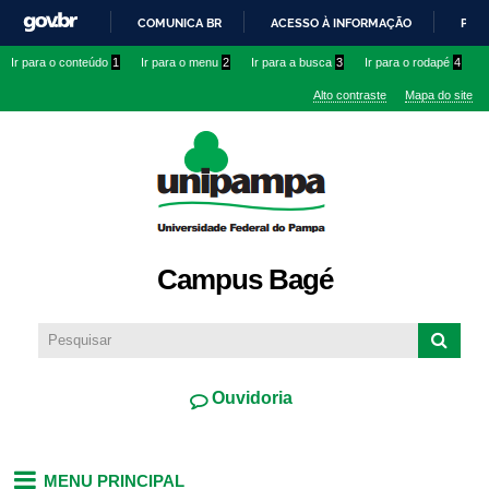
Pular
COMUNICA BR
ACESSO À INFORMAÇÃO
PART
para o
IR
Ir para o conteúdo
1
Ir para o menu
2
Ir para a busca
3
Ir para o rodapé
4
conteúdo
PARA
principal
Alto contraste
Mapa do site
O
CONTEÚDO
Campus Bagé
Ouvidoria
MENU PRINCIPAL