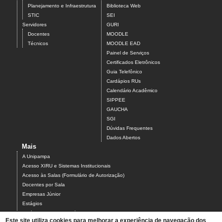
Planejamento e Infraestrutura
Biblioteca Web
STIC
SEI
Servidores
GURI
Docentes
MOODLE
Técnicos
MOODLE EAD
Painel de Serviços
Certificados Eletrônicos
Guia Telefônico
Cardápios RUs
Calendário Acadêmico
SIPPEE
GAUCHA
SGI
Dúvidas Frequentes
Dados Abertos
Mais
A Unipampa
Acesso XIRU e Sistemas Institucionais
Acesso às Salas (Formulário de Autorização)
Docentes por Sala
Empresas Júnior
Estágios
Estágios Campus Bagé
Este site utiliza cookies para melhorar a experiência de navegação dos