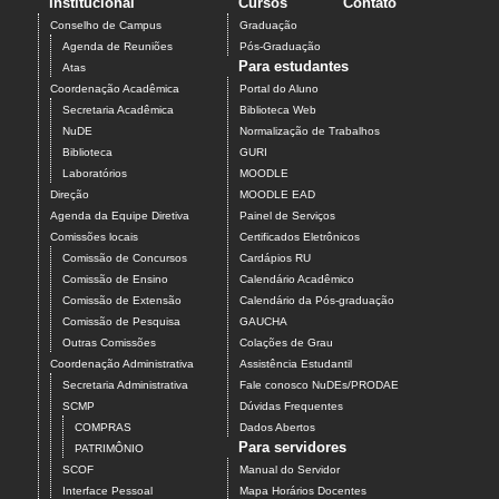
Institucional
Cursos
Contato
Conselho de Campus
Graduação
Agenda de Reuniões
Pós-Graduação
Para estudantes
Atas
Coordenação Acadêmica
Portal do Aluno
Secretaria Acadêmica
Biblioteca Web
NuDE
Normalização de Trabalhos
Biblioteca
GURI
Laboratórios
MOODLE
Direção
MOODLE EAD
Agenda da Equipe Diretiva
Painel de Serviços
Comissões locais
Certificados Eletrônicos
Comissão de Concursos
Cardápios RU
Comissão de Ensino
Calendário Acadêmico
Comissão de Extensão
Calendário da Pós-graduação
Comissão de Pesquisa
GAUCHA
Outras Comissões
Colações de Grau
Coordenação Administrativa
Assistência Estudantil
Secretaria Administrativa
Fale conosco NuDEs/PRODAE
SCMP
Dúvidas Frequentes
COMPRAS
Dados Abertos
Para servidores
PATRIMÔNIO
SCOF
Manual do Servidor
Interface Pessoal
Mapa Horários Docentes