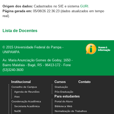
Origem dos dados:
Cadastrados no SIE e sistema
GURI
.
Página gerada em:
05/08/26 22:36:23 (dados atualizados em tempo
real).
Lista de Docentes
© 2015 Universidade Federal do Pampa -
UNIPAMPA
Av. Maria Anunciação Gomes de Godoy, 1650 -
Bairro Malafaia - Bagé, RS - 96413-172 - Fone
(53)3240-3600
Institucional
Cursos
Contato
Conselho de Campus
Graduação
Agenda de Reuniões
Pós-Graduação
Para estudantes
Atas
Coordenação Acadêmica
Portal do Aluno
Secretaria Acadêmica
Biblioteca Web
NuDE
Normalização de Trabalhos