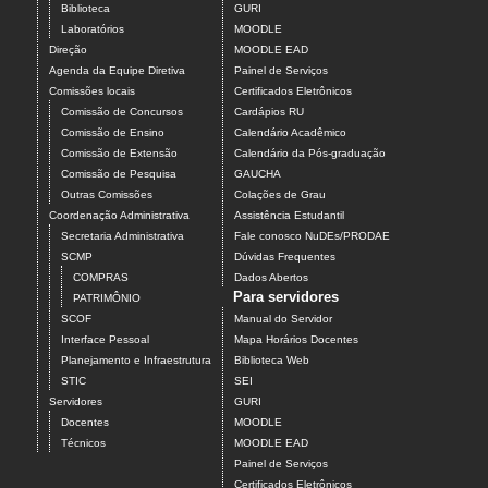
Biblioteca
GURI
Laboratórios
MOODLE
Direção
MOODLE EAD
Agenda da Equipe Diretiva
Painel de Serviços
Comissões locais
Certificados Eletrônicos
Comissão de Concursos
Cardápios RU
Comissão de Ensino
Calendário Acadêmico
Comissão de Extensão
Calendário da Pós-graduação
Comissão de Pesquisa
GAUCHA
Outras Comissões
Colações de Grau
Coordenação Administrativa
Assistência Estudantil
Secretaria Administrativa
Fale conosco NuDEs/PRODAE
SCMP
Dúvidas Frequentes
COMPRAS
Dados Abertos
Para servidores
PATRIMÔNIO
SCOF
Manual do Servidor
Interface Pessoal
Mapa Horários Docentes
Planejamento e Infraestrutura
Biblioteca Web
STIC
SEI
Servidores
GURI
Docentes
MOODLE
Técnicos
MOODLE EAD
Painel de Serviços
Certificados Eletrônicos