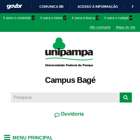
Pular
COMUNICA BR
ACESSO À INFORMAÇÃO
PART
para o
IR
Ir para o conteúdo
1
Ir para o menu
2
Ir para a busca
3
Ir para o rodapé
4
conteúdo
PARA
principal
Alto contraste
Mapa do site
O
CONTEÚDO
Campus Bagé
Ouvidoria
MENU PRINCIPAL