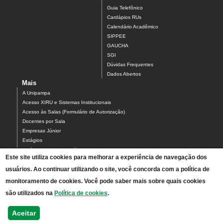
Guia Telefônico
Cardápios RUs
Calendário Acadêmico
SIPPEE
GAUCHA
SGI
Dúvidas Frequentes
Dados Abertos
Mais
A Unipampa
Acesso XIRU e Sistemas Institucionais
Acesso às Salas (Formulário de Autorização)
Docentes por Sala
Empresas Júnior
Estágios
Estágios Campus Bagé
Este site utiliza cookies para melhorar a experiência de navegação dos
Organograma do Campus Bagé
usuários. Ao continuar utilizando o site, você concorda com a política de
Programa PARCEIROS DO CAMPUS BAGÉ
Projetos
monitoramento de cookies. Você pode saber mais sobre quais cookies
Serviços do Campus
são utilizados na
Política de cookies
.
Solicitação de Intérprete de Libras
TAEs por Sala
Aceitar
Mapa