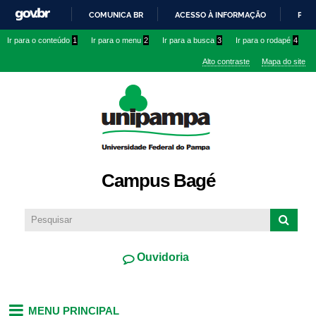
Pular
COMUNICA BR
ACESSO À INFORMAÇÃO
PART
para o
IR
Ir para o conteúdo
1
Ir para o menu
2
Ir para a busca
3
Ir para o rodapé
4
conteúdo
PARA
principal
Alto contraste
Mapa do site
O
CONTEÚDO
Campus Bagé
Ouvidoria
MENU PRINCIPAL