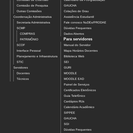
Comissão de Pesquisa
GAUCHA
Outras Comissões
Colações de Grau
Coordenação Administrativa
Assistência Estudantil
Secretaria Administrativa
Fale conosco NuDEs/PRODAE
SCMP
Dúvidas Frequentes
COMPRAS
Dados Abertos
Para servidores
PATRIMÔNIO
SCOF
Manual do Servidor
Interface Pessoal
Mapa Horários Docentes
Planejamento e Infraestrutura
Biblioteca Web
STIC
SEI
Servidores
GURI
Docentes
MOODLE
Técnicos
MOODLE EAD
Painel de Serviços
Certificados Eletrônicos
Guia Telefônico
Cardápios RUs
Calendário Acadêmico
SIPPEE
GAUCHA
SGI
Dúvidas Frequentes