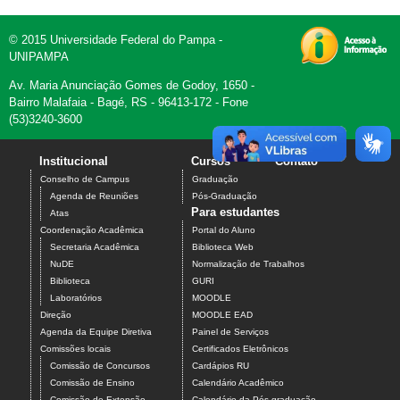
© 2015 Universidade Federal do Pampa -
UNIPAMPA
Av. Maria Anunciação Gomes de Godoy, 1650 -
Bairro Malafaia - Bagé, RS - 96413-172 - Fone
(53)3240-3600
Institucional
Cursos
Contato
Conselho de Campus
Graduação
Agenda de Reuniões
Pós-Graduação
Para estudantes
Atas
Coordenação Acadêmica
Portal do Aluno
Secretaria Acadêmica
Biblioteca Web
NuDE
Normalização de Trabalhos
Biblioteca
GURI
Laboratórios
MOODLE
Direção
MOODLE EAD
Agenda da Equipe Diretiva
Painel de Serviços
Comissões locais
Certificados Eletrônicos
Comissão de Concursos
Cardápios RU
Comissão de Ensino
Calendário Acadêmico
Comissão de Extensão
Calendário da Pós-graduação