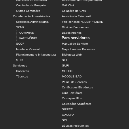
Comissão de Pesquisa
GAUCHA
Outras Comissões
Colações de Grau
Coordenação Administrativa
Assistência Estudantil
Secretaria Administrativa
Fale conosco NuDEs/PRODAE
SCMP
Dúvidas Frequentes
COMPRAS
Dados Abertos
Para servidores
PATRIMÔNIO
SCOF
Manual do Servidor
Interface Pessoal
Mapa Horários Docentes
Planejamento e Infraestrutura
Biblioteca Web
STIC
SEI
Servidores
GURI
Docentes
MOODLE
Técnicos
MOODLE EAD
Painel de Serviços
Certificados Eletrônicos
Guia Telefônico
Cardápios RUs
Calendário Acadêmico
SIPPEE
GAUCHA
SGI
Dúvidas Frequentes