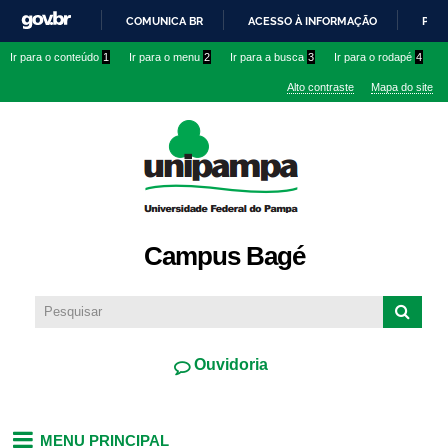
Pular
COMUNICA BR
ACESSO À INFORMAÇÃO
PART
para o
IR
Ir para o conteúdo
1
Ir para o menu
2
Ir para a busca
3
Ir para o rodapé
4
conteúdo
PARA
principal
Alto contraste
Mapa do site
O
CONTEÚDO
Campus Bagé
Ouvidoria
MENU PRINCIPAL