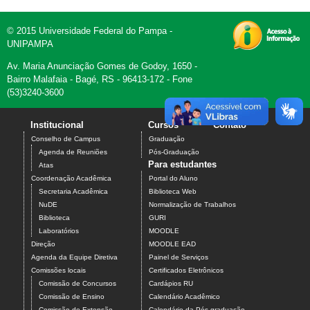
© 2015 Universidade Federal do Pampa -
UNIPAMPA
Av. Maria Anunciação Gomes de Godoy, 1650 -
Bairro Malafaia - Bagé, RS - 96413-172 - Fone
(53)3240-3600
Institucional
Cursos
Contato
Conselho de Campus
Graduação
Agenda de Reuniões
Pós-Graduação
Para estudantes
Atas
Coordenação Acadêmica
Portal do Aluno
Secretaria Acadêmica
Biblioteca Web
NuDE
Normalização de Trabalhos
Biblioteca
GURI
Laboratórios
MOODLE
Direção
MOODLE EAD
Agenda da Equipe Diretiva
Painel de Serviços
Comissões locais
Certificados Eletrônicos
Comissão de Concursos
Cardápios RU
Comissão de Ensino
Calendário Acadêmico
Comissão de Extensão
Calendário da Pós-graduação