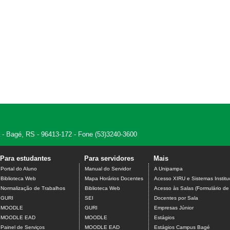
 - Bagé, RS - 96413-172 - Fone (53)3240-3600
Para estudantes
Para servidores
Mais
Portal do Aluno
Manual do Servidor
A Unipampa
Biblioteca Web
Mapa Horários Docentes
Acesso XIRU e Sistemas Institu
Normalização de Trabalhos
Biblioteca Web
Acesso às Salas (Formulário de
GURI
SEI
Docentes por Sala
MOODLE
GURI
Empresas Júnior
MOODLE EAD
MOODLE
Estágios
Painel de Serviços
MOODLE EAD
Estágios Campus Bagé