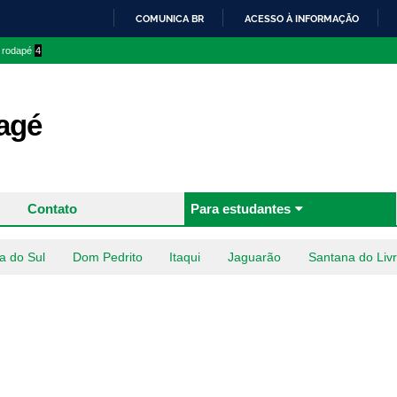
Pular
COMUNICA BR
ACESSO À INFORMAÇÃO
para o
IR
o rodapé
4
conteúdo
PARA
principal
O
CONTEÚDO
agé
Contato
Para estudantes
a do Sul
Dom Pedrito
Itaqui
Jaguarão
Santana do Liv