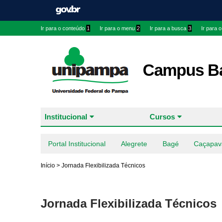
Ir para o conteúdo
1
Ir para o menu
2
Ir para a busca
3
Ir para 
Campus B
Institucional
Cursos
Portal Institucional
Alegrete
Bagé
Caçapav
Início
>
Jornada Flexibilizada Técnicos
Jornada Flexibilizada Técnicos