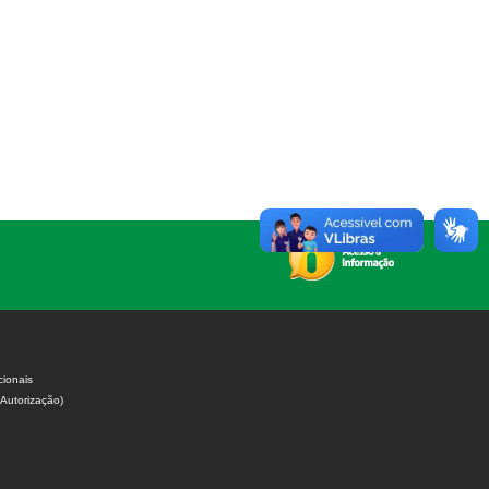
cionais
 Autorização)