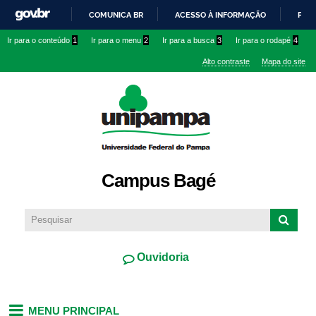
Pular
COMUNICA BR
ACESSO À INFORMAÇÃO
PART
para o
IR
Ir para o conteúdo
1
Ir para o menu
2
Ir para a busca
3
Ir para o rodapé
4
conteúdo
PARA
principal
Alto contraste
Mapa do site
O
CONTEÚDO
Campus Bagé
Ouvidoria
MENU PRINCIPAL