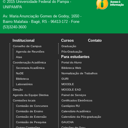
© 2015 Universidade Federal do Pampa -
UNIPAMPA
Av. Maria Anunciação Gomes de Godoy, 1650 -
Bairro Malafaia - Bagé, RS - 96413-172 - Fone
(53)3240-3600
Institucional
Cursos
Contato
Conselho de Campus
Graduação
Agenda de Reuniões
Pós-Graduação
Para estudantes
Atas
Coordenação Acadêmica
Portal do Aluno
Secretaria Acadêmica
Biblioteca Web
NuDE
Normalização de Trabalhos
Biblioteca
GURI
Laboratórios
MOODLE
Direção
MOODLE EAD
Agenda da Equipe Diretiva
Painel de Serviços
Comissões locais
Certificados Eletrônicos
Comissão de Concursos
Cardápios RU
Comissão de Ensino
Calendário Acadêmico
Comissão de Extensão
Calendário da Pós-graduação
Comissão de Pesquisa
GAUCHA
Outras Comissões
Colações de Grau