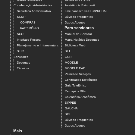
Coordenação Administrativa
Assistência Estudantil
Secretaria Administrativa
Fale conosco NuDEs/PRODAE
SCMP
Dúvidas Frequentes
COMPRAS
Dados Abertos
Para servidores
PATRIMÔNIO
SCOF
Manual do Servidor
Interface Pessoal
Mapa Horários Docentes
Planejamento e Infraestrutura
Biblioteca Web
STIC
SEI
Servidores
GURI
Docentes
MOODLE
Técnicos
MOODLE EAD
Painel de Serviços
Certificados Eletrônicos
Guia Telefônico
Cardápios RUs
Calendário Acadêmico
SIPPEE
GAUCHA
SGI
Dúvidas Frequentes
Dados Abertos
Mais