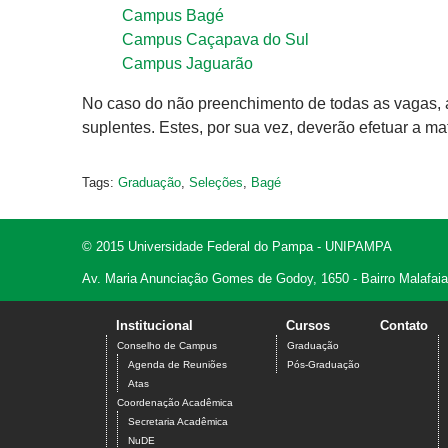
Campus Bagé
Campus Caçapava do Sul
Campus Jaguarão
No caso do não preenchimento de todas as vagas, 
suplentes. Estes, por sua vez, deverão efetuar a ma
Tags:
Graduação
,
Seleções
,
Bagé
© 2015 Universidade Federal do Pampa - UNIPAMPA
Av. Maria Anunciação Gomes de Godoy, 1650 - Bairro Malafaia
Institucional
Cursos
Contato
Conselho de Campus
Graduação
Agenda de Reuniões
Pós-Graduação
Atas
Coordenação Acadêmica
Secretaria Acadêmica
NuDE