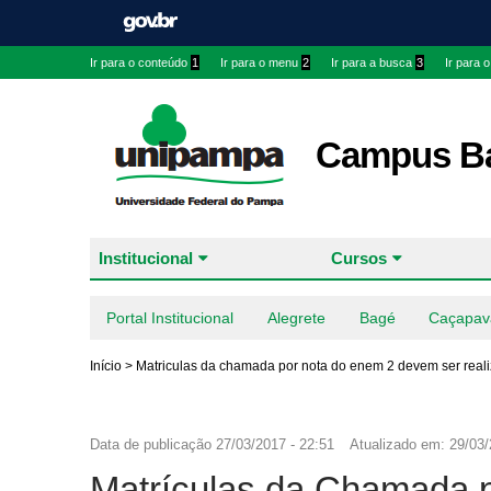
Ir para o conteúdo
1
Ir para o menu
2
Ir para a busca
3
Ir para 
Campus B
Institucional
Cursos
Portal Institucional
Alegrete
Bagé
Caçapav
Início
>
Matriculas da chamada por nota do enem 2 devem ser realiz
Data de publicação
27/03/2017 - 22:51
Atualizado em:
29/03/
Matrículas da Chamada 