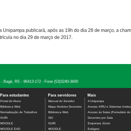
a Unipampa publicará, após as 19h do dia 28 de março, a cha
trícula no dia 29 de março de 2017.
 - Bagé, RS - 96413-172 - Fone (53)3240-3600
Para estudantes
Para servidores
Mais
Portal do Aluno
Manual do Servidor
A Unipampa
Biblioteca Web
Mapa Horários Docentes
Acesso XIRU e Sistemas Institu
Normalização de Trabalhos
Biblioteca Web
Acesso às Salas (Formulário de
GURI
SEI
Docentes por Sala
MOODLE
GURI
Empresas Júnior
MOODLE EAD
MOODLE
Estágios