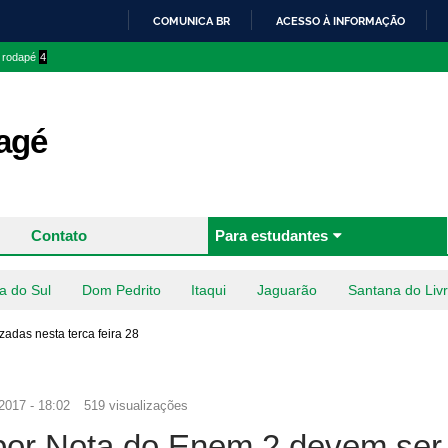
Pular
COMUNICA BR
ACESSO À INFORMAÇÃO
para o
IR
o rodapé
4
conteúdo
PARA
principal
O
CONTEÚDO
agé
Contato
Para estudantes
a do Sul
Dom Pedrito
Itaqui
Jaguarão
Santana do Liv
adas nesta terca feira 28
2017 - 18:02
519 visualizações
por Nota do Enem 2 devem ser