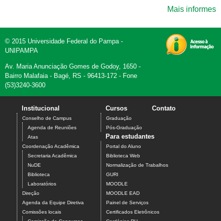
Mais informes
© 2015 Universidade Federal do Pampa -
UNIPAMPA
Av. Maria Anunciação Gomes de Godoy, 1650 -
Bairro Malafaia - Bagé, RS - 96413-172 - Fone
(53)3240-3600
Institucional
Cursos
Contato
Conselho de Campus
Graduação
Agenda de Reuniões
Pós-Graduação
Para estudantes
Atas
Coordenação Acadêmica
Portal do Aluno
Secretaria Acadêmica
Biblioteca Web
NuDE
Normalização de Trabalhos
Biblioteca
GURI
Laboratórios
MOODLE
Direção
MOODLE EAD
Agenda da Equipe Diretiva
Painel de Serviços
Comissões locais
Certificados Eletrônicos