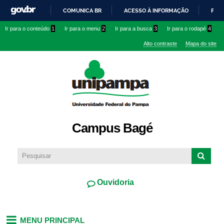
Pular
COMUNICA BR
ACESSO À INFORMAÇÃO
PART
para o
IR
Ir para o conteúdo
1
Ir para o menu
2
Ir para a busca
3
Ir para o rodapé
4
conteúdo
PARA
principal
Alto contraste
Mapa do site
O
CONTEÚDO
Campus Bagé
Ouvidoria
MENU PRINCIPAL