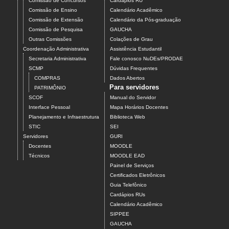
Comissão de Concursos
Cardápios RU
Comissão de Ensino
Calendário Acadêmico
Comissão de Extensão
Calendário da Pós-graduação
Comissão de Pesquisa
GAUCHA
Outras Comissões
Colações de Grau
Coordenação Administrativa
Assistência Estudantil
Secretaria Administrativa
Fale conosco NuDEs/PRODAE
SCMP
Dúvidas Frequentes
COMPRAS
Dados Abertos
Para servidores
PATRIMÔNIO
SCOF
Manual do Servidor
Interface Pessoal
Mapa Horários Docentes
Planejamento e Infraestrutura
Biblioteca Web
STIC
SEI
Servidores
GURI
Docentes
MOODLE
Técnicos
MOODLE EAD
Painel de Serviços
Certificados Eletrônicos
Guia Telefônico
Cardápios RUs
Calendário Acadêmico
SIPPEE
GAUCHA