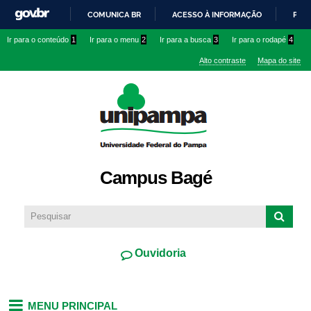
Pular
COMUNICA BR
ACESSO À INFORMAÇÃO
PART
para o
IR
Ir para o conteúdo
1
Ir para o menu
2
Ir para a busca
3
Ir para o rodapé
4
conteúdo
PARA
principal
Alto contraste
Mapa do site
O
CONTEÚDO
Campus Bagé
Ouvidoria
MENU PRINCIPAL