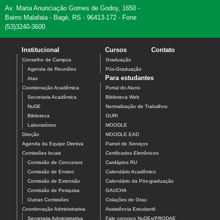
Av. Maria Anunciação Gomes de Godoy, 1650 -
Bairro Malafaia - Bagé, RS - 96413-172 - Fone
(53)3240-3600
Institucional
Cursos
Contato
Conselho de Campus
Graduação
Agenda de Reuniões
Pós-Graduação
Para estudantes
Atas
Coordenação Acadêmica
Portal do Aluno
Secretaria Acadêmica
Biblioteca Web
NuDE
Normalização de Trabalhos
Biblioteca
GURI
Laboratórios
MOODLE
Direção
MOODLE EAD
Agenda da Equipe Diretiva
Painel de Serviços
Comissões locais
Certificados Eletrônicos
Comissão de Concursos
Cardápios RU
Comissão de Ensino
Calendário Acadêmico
Comissão de Extensão
Calendário da Pós-graduação
Comissão de Pesquisa
GAUCHA
Outras Comissões
Colações de Grau
Coordenação Administrativa
Assistência Estudantil
Secretaria Administrativa
Fale conosco NuDEs/PRODAE