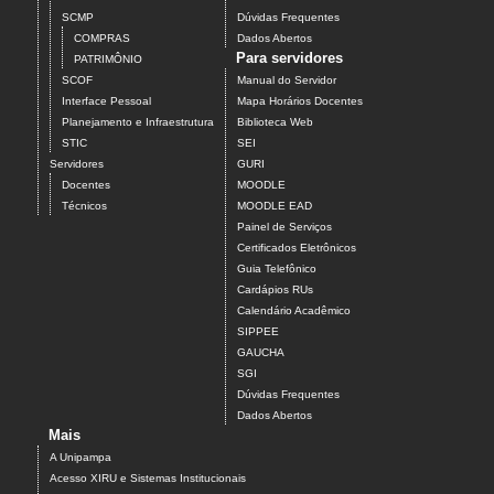
SCMP
Dúvidas Frequentes
COMPRAS
Dados Abertos
Para servidores
PATRIMÔNIO
SCOF
Manual do Servidor
Interface Pessoal
Mapa Horários Docentes
Planejamento e Infraestrutura
Biblioteca Web
STIC
SEI
Servidores
GURI
Docentes
MOODLE
Técnicos
MOODLE EAD
Painel de Serviços
Certificados Eletrônicos
Guia Telefônico
Cardápios RUs
Calendário Acadêmico
SIPPEE
GAUCHA
SGI
Dúvidas Frequentes
Dados Abertos
Mais
A Unipampa
Acesso XIRU e Sistemas Institucionais