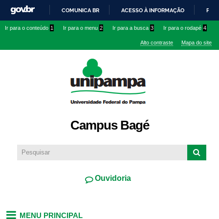
Pular
COMUNICA BR
ACESSO À INFORMAÇÃO
PART
para o
IR
Ir para o conteúdo
1
Ir para o menu
2
Ir para a busca
3
Ir para o rodapé
4
conteúdo
PARA
principal
Alto contraste
Mapa do site
O
CONTEÚDO
Campus Bagé
Ouvidoria
MENU PRINCIPAL