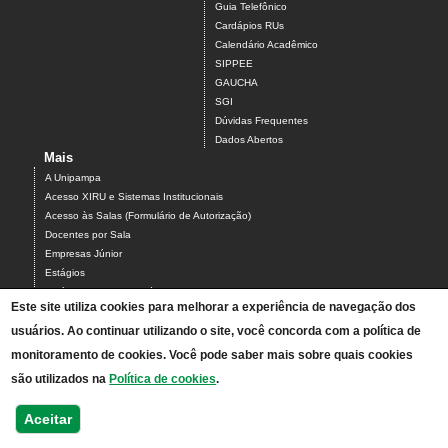
Guia Telefônico
Cardápios RUs
Calendário Acadêmico
SIPPEE
GAUCHA
SGI
Dúvidas Frequentes
Dados Abertos
Mais
A Unipampa
Acesso XIRU e Sistemas Institucionais
Acesso às Salas (Formulário de Autorização)
Docentes por Sala
Empresas Júnior
Estágios
Estágios Campus Bagé
Este site utiliza cookies para melhorar a experiência de navegação dos
Organograma do Campus Bagé
usuários. Ao continuar utilizando o site, você concorda com a política de
Programa PARCEIROS DO CAMPUS BAGÉ
Projetos
monitoramento de cookies. Você pode saber mais sobre quais cookies
Serviços do Campus
são utilizados na
Política de cookies
.
Solicitação de Intérprete de Libras
TAEs por Sala
Aceitar
Mapa