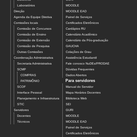
Laboratórios
MOODLE
Direção
MOODLE EAD
Agenda da Equipe Diretiva
Painel de Serviços
Comissões locais
Certificados Eletrônicos
Comissão de Concursos
Cardápios RU
Comissão de Ensino
Calendário Acadêmico
Comissão de Extensão
Calendário da Pós-graduação
Comissão de Pesquisa
GAUCHA
Outras Comissões
Colações de Grau
Coordenação Administrativa
Assistência Estudantil
Secretaria Administrativa
Fale conosco NuDEs/PRODAE
SCMP
Dúvidas Frequentes
COMPRAS
Dados Abertos
Para servidores
PATRIMÔNIO
SCOF
Manual do Servidor
Interface Pessoal
Mapa Horários Docentes
Planejamento e Infraestrutura
Biblioteca Web
STIC
SEI
Servidores
GURI
Docentes
MOODLE
Técnicos
MOODLE EAD
Painel de Serviços
Certificados Eletrônicos