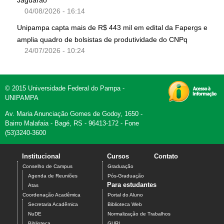
Jaguarão
04/08/2026 - 16:14
Unipampa capta mais de R$ 443 mil em edital da Fapergs e
amplia quadro de bolsistas de produtividade do CNPq
24/07/2026 - 10:24
© 2015 Universidade Federal do Pampa -
UNIPAMPA
Av. Maria Anunciação Gomes de Godoy, 1650 -
Bairro Malafaia - Bagé, RS - 96413-172 - Fone
(53)3240-3600
Institucional
Cursos
Contato
Conselho de Campus
Graduação
Agenda de Reuniões
Pós-Graduação
Para estudantes
Atas
Coordenação Acadêmica
Portal do Aluno
Secretaria Acadêmica
Biblioteca Web
NuDE
Normalização de Trabalhos
Biblioteca
GURI