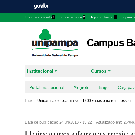
Ir para o conteúdo
1
Ir para o menu
2
Ir para a busca
3
Ir para 
Campus B
Institucional
Cursos
Portal Institucional
Alegrete
Bagé
Caçapav
Início
>
Unipampa oferece mais de 1300 vagas para reingresso tran
Data de publicação
24/04/2018 - 15:22
Atualizado em:
26/04/
Unipampa oferece mais d