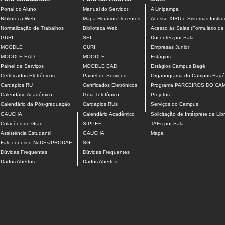
Portal do Aluno
Manual do Servidor
A Unipampa
Biblioteca Web
Mapa Horários Docentes
Acesso XIRU e Sistemas Institu
Normalização de Trabalhos
Biblioteca Web
Acesso às Salas (Formulário de
GURI
SEI
Docentes por Sala
MOODLE
GURI
Empresas Júnior
MOODLE EAD
MOODLE
Estágios
Painel de Serviços
MOODLE EAD
Estágios Campus Bagé
Certificados Eletrônicos
Painel de Serviços
Organograma do Campus Bagé
Cardápios RU
Certificados Eletrônicos
Programa PARCEIROS DO CA
Calendário Acadêmico
Guia Telefônico
Projetos
Calendário da Pós-graduação
Cardápios RUs
Serviços do Campus
GAUCHA
Calendário Acadêmico
Solicitação de Intérprete de Lib
Colações de Grau
SIPPEE
TAEs por Sala
Assistência Estudantil
GAUCHA
Mapa
Fale conosco NuDEs/PRODAE
SGI
Dúvidas Frequentes
Dúvidas Frequentes
Dados Abertos
Dados Abertos