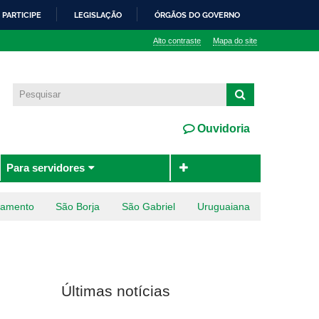
PARTICIPE
LEGISLAÇÃO
ÓRGÃOS DO GOVERNO
Alto contraste
Mapa do site
Ouvidoria
Para servidores
ramento
São Borja
São Gabriel
Uruguaiana
Últimas notícias
,