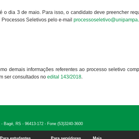
até o dia 3 de maio. Para isso, o candidato deve preencher re
de Processos Seletivos pelo e-mail
processoseletivo@unipampa.
omo demais informações referentes ao processo seletivo comp
em ser consultados no
edital 143/2018
.
 - Bagé, RS - 96413-172 - Fone (53)3240-3600
Para estudantes
Para servidores
Mais