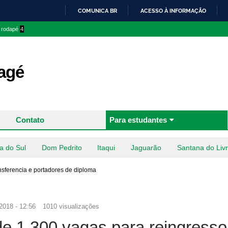
Pular
COMUNICA BR
ACESSO À INFORMAÇÃO
para o
IR
o rodapé
4
conteúdo
PARA
principal
O
CONTEÚDO
agé
Contato
Para estudantes
a do Sul
Dom Pedrito
Itaqui
Jaguarão
Santana do Liv
sferencia e portadores de diploma
2018 - 12:56
1010 visualizações
e 1.300 vagas para reingresso