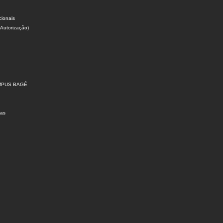
cionais
 Autorização)
MPUS BAGÉ
ras