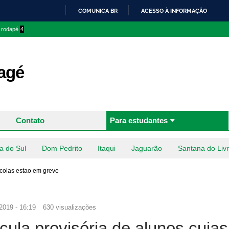
Pular
COMUNICA BR
ACESSO À INFORMAÇÃO
para o
IR
o rodapé
4
conteúdo
PARA
principal
O
CONTEÚDO
agé
Contato
Para estudantes
a do Sul
Dom Pedrito
Itaqui
Jaguarão
Santana do Liv
scolas estao em greve
2019 - 16:19
630 visualizações
cula provisória de alunos cujas