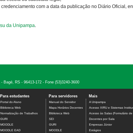
e credenciamento com a data da publicação no Diário Oficial, e
Sisu da Unipampa
.
 - Bagé, RS - 96413-172 - Fone (53)3240-3600
Para estudantes
Para servidores
Mais
Portal do Aluno
Manual do Servidor
A Unipampa
Biblioteca Web
Mapa Horários Docentes
Acesso XIRU e Sistemas Institu
Normalização de Trabalhos
Biblioteca Web
Acesso às Salas (Formulário de
GURI
SEI
Docentes por Sala
MOODLE
GURI
Empresas Júnior
MOODLE EAD
MOODLE
Estágios