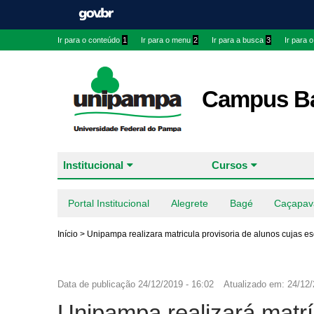
Ir para o conteúdo
1
Ir para o menu
2
Ir para a busca
3
Ir para 
Campus B
Institucional
Cursos
Portal Institucional
Alegrete
Bagé
Caçapav
Início
>
Unipampa realizara matricula provisoria de alunos cujas e
Data de publicação
24/12/2019 - 16:02
Atualizado em:
24/12/
Unipampa realizará matrí