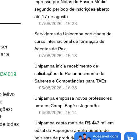
Ingresso por Notas do Ensino Médio:
segundo período de inscrições aberto
até 17 de agosto
07/08/2026 - 16:23
Servidores da Unipampa participam de
curso internacional de formação de
 ser
Agentes de Paz
ar a
07/08/2026 - 15:13
Unipampa inicia recebimento de
solicitações de Reconhecimento de
83/4019
Saberes e Competências para TAEs
05/08/2026 - 16:38
 letivo
Unipampa empossa novos professores
de
para os Campi Bagé e Jaguarão
ações:
04/08/2026 - 16:14
9;
Unipampa capta mais de R$ 443 mil em
 de todas
edital da Fapergs e amplia quadro de
bolsistas de produtividade do CNPq