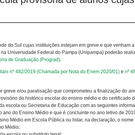
e do Sul cujas instituições estejam em greve e que venham a
 na Universidade Federal do Pampa (Unipampa) poderão realiz
oria de Graduação (Prograd)
.
itais nº 482/2019 (Chamada por Nota do Enem 2020/01
)
e
nº 4
por greve e/ou paralisação que comprometeu a finalização do ano
ovisório do histórico escolar do ensino médio e do certificado 
da escola ou Secretaria de Educação com as seguintes inform
ro ano do Ensino Médio e que é concluinte no ano letivo de 201
sino Médio em Escola Pública ou listar, na declaração, o nome
no Médio;
 da escola ou substituto legal;