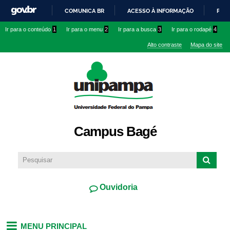
Pular
COMUNICA BR
ACESSO À INFORMAÇÃO
PART
para o
IR
Ir para o conteúdo
1
Ir para o menu
2
Ir para a busca
3
Ir para o rodapé
4
conteúdo
PARA
principal
Alto contraste
Mapa do site
O
CONTEÚDO
Campus Bagé
Ouvidoria
MENU PRINCIPAL