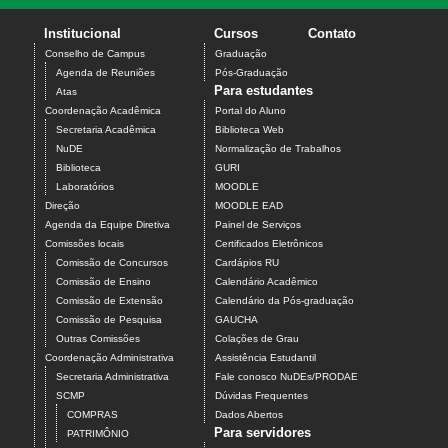
Institucional
Cursos
Contato
Conselho de Campus
Graduação
Agenda de Reuniões
Pós-Graduação
Para estudantes
Atas
Coordenação Acadêmica
Portal do Aluno
Secretaria Acadêmica
Biblioteca Web
NuDE
Normalização de Trabalhos
Biblioteca
GURI
Laboratórios
MOODLE
Direção
MOODLE EAD
Agenda da Equipe Diretiva
Painel de Serviços
Comissões locais
Certificados Eletrônicos
Comissão de Concursos
Cardápios RU
Comissão de Ensino
Calendário Acadêmico
Comissão de Extensão
Calendário da Pós-graduação
Comissão de Pesquisa
GAUCHA
Outras Comissões
Colações de Grau
Coordenação Administrativa
Assistência Estudantil
Secretaria Administrativa
Fale conosco NuDEs/PRODAE
SCMP
Dúvidas Frequentes
COMPRAS
Dados Abertos
Para servidores
PATRIMÔNIO