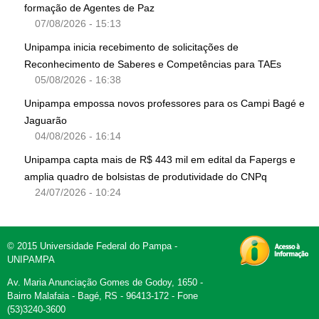
formação de Agentes de Paz
07/08/2026 - 15:13
Unipampa inicia recebimento de solicitações de
Reconhecimento de Saberes e Competências para TAEs
05/08/2026 - 16:38
Unipampa empossa novos professores para os Campi Bagé e
Jaguarão
04/08/2026 - 16:14
Unipampa capta mais de R$ 443 mil em edital da Fapergs e
amplia quadro de bolsistas de produtividade do CNPq
24/07/2026 - 10:24
© 2015 Universidade Federal do Pampa -
UNIPAMPA
Av. Maria Anunciação Gomes de Godoy, 1650 -
Bairro Malafaia - Bagé, RS - 96413-172 - Fone
(53)3240-3600