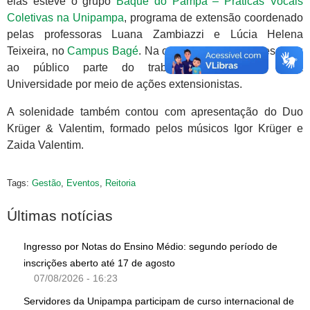
elas esteve o grupo
Baque do Pampa – Práticas Vocais
Coletivas na Unipampa
, programa de extensão coordenado
pelas professoras Luana Zambiazzi e Lúcia Helena
Teixeira, no
Campus Bagé
. Na ocasião, o grupo apresentou
ao público parte do trabalho desenvolvido pela
Universidade por meio de ações extensionistas.
A solenidade também contou com apresentação do Duo
Krüger & Valentim, formado pelos músicos Igor Krüger e
Zaida Valentim.
Tags:
Gestão
,
Eventos
,
Reitoria
Últimas notícias
Ingresso por Notas do Ensino Médio: segundo período de
inscrições aberto até 17 de agosto
07/08/2026 - 16:23
Servidores da Unipampa participam de curso internacional de