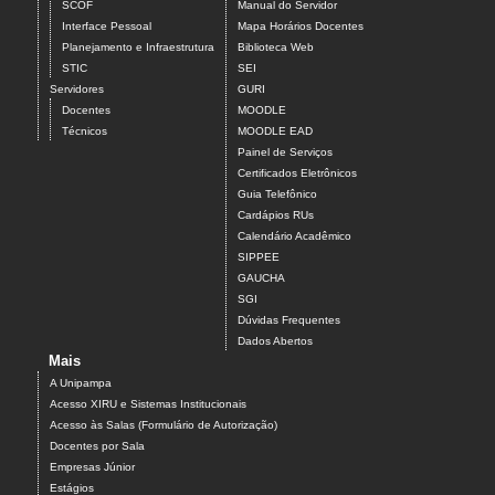
SCOF
Manual do Servidor
Interface Pessoal
Mapa Horários Docentes
Planejamento e Infraestrutura
Biblioteca Web
STIC
SEI
Servidores
GURI
Docentes
MOODLE
Técnicos
MOODLE EAD
Painel de Serviços
Certificados Eletrônicos
Guia Telefônico
Cardápios RUs
Calendário Acadêmico
SIPPEE
GAUCHA
SGI
Dúvidas Frequentes
Dados Abertos
Mais
A Unipampa
Acesso XIRU e Sistemas Institucionais
Acesso às Salas (Formulário de Autorização)
Docentes por Sala
Empresas Júnior
Estágios