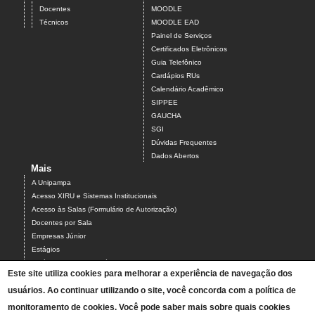
Docentes
MOODLE
Técnicos
MOODLE EAD
Painel de Serviços
Certificados Eletrônicos
Guia Telefônico
Cardápios RUs
Calendário Acadêmico
SIPPEE
GAUCHA
SGI
Dúvidas Frequentes
Dados Abertos
Mais
A Unipampa
Acesso XIRU e Sistemas Institucionais
Acesso às Salas (Formulário de Autorização)
Docentes por Sala
Empresas Júnior
Estágios
Estágios Campus Bagé
Este site utiliza cookies para melhorar a experiência de navegação dos
Organograma do Campus Bagé
usuários. Ao continuar utilizando o site, você concorda com a política de
Programa PARCEIROS DO CAMPUS BAGÉ
Projetos
monitoramento de cookies. Você pode saber mais sobre quais cookies