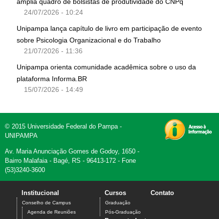
amplia quadro de bolsistas de produtividade do CNPq
24/07/2026 - 10:24
Unipampa lança capítulo de livro em participação de evento
sobre Psicologia Organizacional e do Trabalho
21/07/2026 - 11:36
Unipampa orienta comunidade acadêmica sobre o uso da
plataforma Informa.BR
15/07/2026 - 14:49
© 2015 Universidade Federal do Pampa -
UNIPAMPA
Av. Maria Anunciação Gomes de Godoy, 1650 -
Bairro Malafaia - Bagé, RS - 96413-172 - Fone
(53)3240-3600
Institucional
Cursos
Contato
Conselho de Campus
Graduação
Agenda de Reuniões
Pós-Graduação