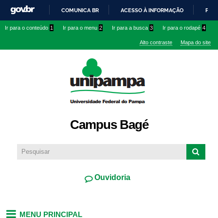
Pular
COMUNICA BR
ACESSO À INFORMAÇÃO
PART
para o
IR
Ir para o conteúdo
1
Ir para o menu
2
Ir para a busca
3
Ir para o rodapé
4
conteúdo
PARA
principal
Alto contraste
Mapa do site
O
CONTEÚDO
Campus Bagé
Ouvidoria
MENU PRINCIPAL