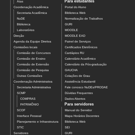
Para estudantes
Atas
Coordenação Acadêmica
Portal do Aluno
Secretaria Acadêmica
Biblioteca Web
NuDE
Normalização de Trabalhos
Biblioteca
GURI
Laboratórios
MOODLE
Direção
MOODLE EAD
Agenda da Equipe Diretiva
Painel de Serviços
Comissões locais
Certificados Eletrônicos
Comissão de Concursos
Cardápios RU
Comissão de Ensino
Calendário Acadêmico
Comissão de Extensão
Calendário da Pós-graduação
Comissão de Pesquisa
GAUCHA
Outras Comissões
Colações de Grau
Coordenação Administrativa
Assistência Estudantil
Secretaria Administrativa
Fale conosco NuDEs/PRODAE
SCMP
Dúvidas Frequentes
COMPRAS
Dados Abertos
Para servidores
PATRIMÔNIO
SCOF
Manual do Servidor
Interface Pessoal
Mapa Horários Docentes
Planejamento e Infraestrutura
Biblioteca Web
STIC
SEI
Servidores
GURI