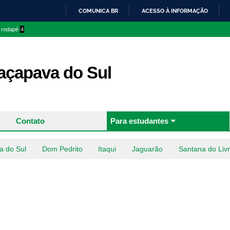
Pular
COMUNICA BR
ACESSO À INFORMAÇÃO
para o
IR
o rodapé
4
conteúdo
PARA
principal
O
CONTEÚDO
çapava do Sul
Contato
Para estudantes
a do Sul
Dom Pedrito
Itaqui
Jaguarão
Santana do Liv