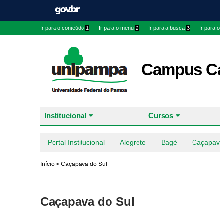
Ir para o conteúdo
1
Ir para o menu
2
Ir para a busca
3
Ir para 
Campus Ca
Institucional
Cursos
Portal Institucional
Alegrete
Bagé
Caçapav
Início
>
Caçapava do Sul
Caçapava do Sul