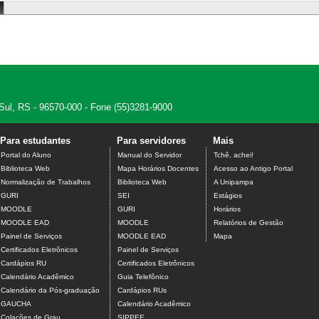
 Sul, RS - 96570-000 - Fone (55)3281-9000
Para estudantes
Para servidores
Mais
Portal do Aluno
Manual do Servidor
Tchê, achei!
Biblioteca Web
Mapa Horários Docentes
Acesso ao Antigo Portal
Normalização de Trabalhos
Biblioteca Web
A Unipampa
GURI
SEI
Estágios
MOODLE
GURI
Horários
MOODLE EAD
MOODLE
Relatórios de Gestão
Painel de Serviços
MOODLE EAD
Mapa
Certificados Eletrônicos
Painel de Serviços
Cardápios RU
Certificados Eletrônicos
Calendário Acadêmico
Guia Telefônico
Calendário da Pós-graduação
Cardápios RUs
GAUCHA
Calendário Acadêmico
Colações de Grau
SIPPEE