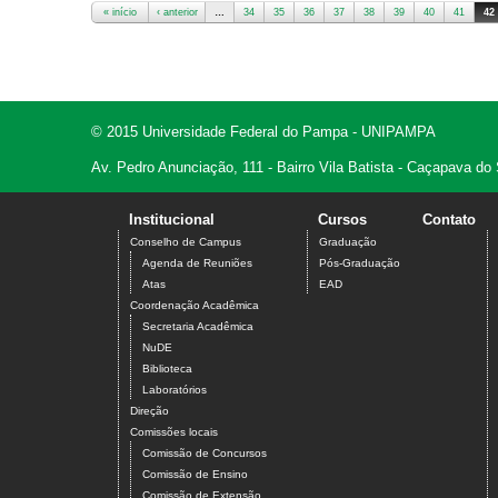
« início
‹ anterior
…
34
35
36
37
38
39
40
41
42
Páginas
© 2015 Universidade Federal do Pampa - UNIPAMPA
Av. Pedro Anunciação, 111 - Bairro Vila Batista - Caçapava do
Institucional
Cursos
Contato
Conselho de Campus
Graduação
Agenda de Reuniões
Pós-Graduação
Atas
EAD
Coordenação Acadêmica
Secretaria Acadêmica
NuDE
Biblioteca
Laboratórios
Direção
Comissões locais
Comissão de Concursos
Comissão de Ensino
Comissão de Extensão