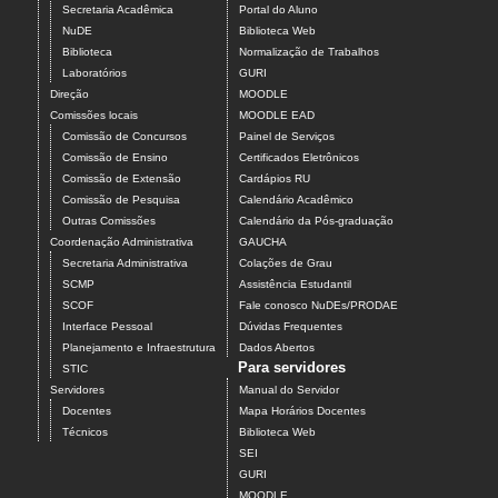
Secretaria Acadêmica
Portal do Aluno
NuDE
Biblioteca Web
Biblioteca
Normalização de Trabalhos
Laboratórios
GURI
Direção
MOODLE
Comissões locais
MOODLE EAD
Comissão de Concursos
Painel de Serviços
Comissão de Ensino
Certificados Eletrônicos
Comissão de Extensão
Cardápios RU
Comissão de Pesquisa
Calendário Acadêmico
Outras Comissões
Calendário da Pós-graduação
Coordenação Administrativa
GAUCHA
Secretaria Administrativa
Colações de Grau
SCMP
Assistência Estudantil
SCOF
Fale conosco NuDEs/PRODAE
Interface Pessoal
Dúvidas Frequentes
Planejamento e Infraestrutura
Dados Abertos
Para servidores
STIC
Servidores
Manual do Servidor
Docentes
Mapa Horários Docentes
Técnicos
Biblioteca Web
SEI
GURI
MOODLE