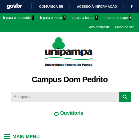
Pular
COMUNICA BR
ACESSO À INFORMAÇÃO
PART
para o
IR
Ir para o conteúdo
1
Ir para o menu
2
Ir para a busca
3
Ir para o rodapé
4
conteúdo
PARA
principal
Alto contraste
Mapa do site
O
CONTEÚDO
Campus Dom Pedrito
Ouvidoria
MAIN MENU