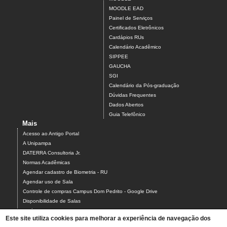
MOODLE EAD
Painel de Serviços
Certificados Eletrônicos
Cardápios RUs
Calendário Acadêmico
SIPPEE
GAUCHA
SGI
Calendário da Pós-graduação
Dúvidas Frequentes
Dados Abertos
Guia Telefônico
Mais
Acesso ao Antigo Portal
A Unipampa
DATERRA Consultoria Jr.
Normas Acadêmicas
Agendar cadastro de Biometria - RU
Agendar uso de Sala
Controle de compras Campus Dom Pedrito - Google Drive
Disponibilidade de Salas
Estágios
Este site utiliza cookies para melhorar a experiência de navegação dos
Formulário para Agendamento do Laboratório de Informática