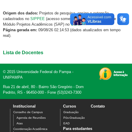
Origem dos dados:
Projetos de pesquisa, ensino e extensão
cadastrados no
SIPPEE
(acesso somente via rede institucional) e
Módulo Projetos Acadêmicos (SAP) no
GURI
.
Página gerada em:
09/08/26 02:14:53 (dados atualizados em tempo
real).
Lista de Docentes
© 2015 Universidade Federal do Pampa -
UNIPAMPA
Rua 21 de abril, 80 - Bairro São Gregório - Dom
Pedrito, RS - 96450-000 - Fone (53)3243-7300
Institucional
Cursos
Contato
Conselho de Campus
Graduação
Agenda de Reuniões
Pós-Graduação
Atas
EAD
Para estudantes
Coordenação Acadêmica