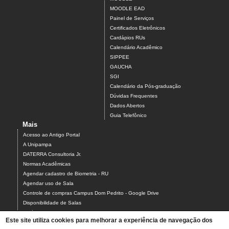
MOODLE EAD
Painel de Serviços
Certificados Eletrônicos
Cardápios RUs
Calendário Acadêmico
SIPPEE
GAUCHA
SGI
Calendário da Pós-graduação
Dúvidas Frequentes
Dados Abertos
Guia Telefônico
Mais
Acesso ao Antigo Portal
A Unipampa
DATERRA Consultoria Jr.
Normas Acadêmicas
Agendar cadastro de Biometria - RU
Agendar uso de Sala
Controle de compras Campus Dom Pedrito - Google Drive
Disponibilidade de Salas
Estágios
Este site utiliza cookies para melhorar a experiência de navegação dos
Formulário para Agendamento do Laboratório de Informática