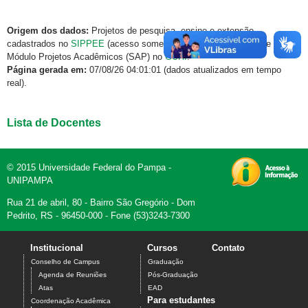
Origem dos dados:
Projetos de pesquisa, ensino e extensão
cadastrados no
SIPPEE
(acesso somente via rede institucional) e
Módulo Projetos Acadêmicos (SAP) no
GURI
.
Página gerada em:
07/08/26 04:01:01 (dados atualizados em tempo
real).
Lista de Docentes
© 2015 Universidade Federal do Pampa -
UNIPAMPA
Rua 21 de abril, 80 - Bairro São Gregório - Dom
Pedrito, RS - 96450-000 - Fone (53)3243-7300
Institucional
Cursos
Contato
Conselho de Campus
Graduação
Agenda de Reuniões
Pós-Graduação
Atas
EAD
Para estudantes
Coordenação Acadêmica