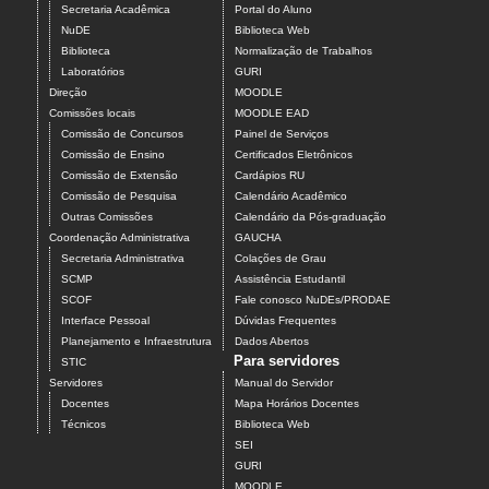
Secretaria Acadêmica
Portal do Aluno
NuDE
Biblioteca Web
Biblioteca
Normalização de Trabalhos
Laboratórios
GURI
Direção
MOODLE
Comissões locais
MOODLE EAD
Comissão de Concursos
Painel de Serviços
Comissão de Ensino
Certificados Eletrônicos
Comissão de Extensão
Cardápios RU
Comissão de Pesquisa
Calendário Acadêmico
Outras Comissões
Calendário da Pós-graduação
Coordenação Administrativa
GAUCHA
Secretaria Administrativa
Colações de Grau
SCMP
Assistência Estudantil
SCOF
Fale conosco NuDEs/PRODAE
Interface Pessoal
Dúvidas Frequentes
Planejamento e Infraestrutura
Dados Abertos
Para servidores
STIC
Servidores
Manual do Servidor
Docentes
Mapa Horários Docentes
Técnicos
Biblioteca Web
SEI
GURI
MOODLE