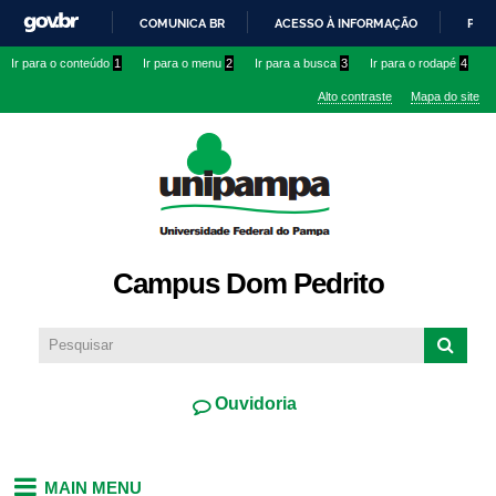
Pular
COMUNICA BR
ACESSO À INFORMAÇÃO
PART
para o
IR
Ir para o conteúdo
1
Ir para o menu
2
Ir para a busca
3
Ir para o rodapé
4
conteúdo
PARA
principal
Alto contraste
Mapa do site
O
CONTEÚDO
Campus Dom Pedrito
Ouvidoria
MAIN MENU