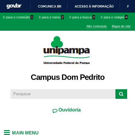
Pular
COMUNICA BR
ACESSO À INFORMAÇÃO
PART
para o
IR
Ir para o conteúdo
1
Ir para o menu
2
Ir para a busca
3
Ir para o rodapé
4
conteúdo
PARA
principal
Alto contraste
Mapa do site
O
CONTEÚDO
Campus Dom Pedrito
Ouvidoria
MAIN MENU