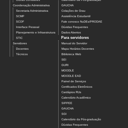
Coordenação Administrativa
GAUCHA
Secretaria Administrativa
Colações de Grau
SCMP
Assistência Estudantil
SCOF
Fale conosco NuDEs/PRODAE
Interface Pessoal
Dúvidas Frequentes
Planejamento e Infraestrutura
Dados Abertos
Para servidores
STIC
Servidores
Manual do Servidor
Docentes
Mapa Horários Docentes
Técnicos
Biblioteca Web
SEI
GURI
MOODLE
MOODLE EAD
Painel de Serviços
Certificados Eletrônicos
Cardápios RUs
Calendário Acadêmico
SIPPEE
GAUCHA
SGI
Calendário da Pós-graduação
Dúvidas Frequentes