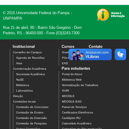
© 2015 Universidade Federal do Pampa -
UNIPAMPA
Rua 21 de abril, 80 - Bairro São Gregório - Dom
Pedrito, RS - 96450-000 - Fone (53)3243-7300
Institucional
Cursos
Contato
Conselho de Campus
Graduação
Agenda de Reuniões
Pós-Graduação
Atas
EAD
Para estudantes
Coordenação Acadêmica
Secretaria Acadêmica
Portal do Aluno
NuDE
Biblioteca Web
Biblioteca
Normalização de Trabalhos
Laboratórios
GURI
Direção
MOODLE
Comissões locais
MOODLE EAD
Comissão de Concursos
Painel de Serviços
Comissão de Ensino
Certificados Eletrônicos
Comissão de Extensão
Cardápios RU
Comissão de Pesquisa
Calendário Acadêmico
Outras Comissões
Calendário da Pós-graduação