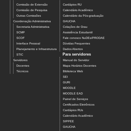
Comissão de Extensão
Cardápios RU
Comissão de Pesquisa
Calendário Acadêmico
Outras Comissões
Calendário da Pós-graduação
Coordenação Administrativa
GAUCHA
Secretaria Administrativa
Colações de Grau
SCMP
Assistência Estudantil
SCOF
Fale conosco NuDEs/PRODAE
Interface Pessoal
Dúvidas Frequentes
Planejamento e Infraestrutura
Dados Abertos
Para servidores
STIC
Servidores
Manual do Servidor
Docentes
Mapa Horários Docentes
Técnicos
Biblioteca Web
SEI
GURI
MOODLE
MOODLE EAD
Painel de Serviços
Certificados Eletrônicos
Cardápios RUs
Calendário Acadêmico
SIPPEE
GAUCHA