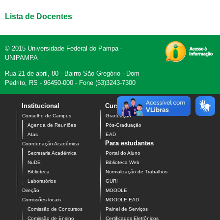
Lista de Docentes
© 2015 Universidade Federal do Pampa -
UNIPAMPA
Rua 21 de abril, 80 - Bairro São Gregório - Dom
Pedrito, RS - 96450-000 - Fone (53)3243-7300
Institucional
Cursos
Contato
Conselho de Campus
Graduação
Agenda de Reuniões
Pós-Graduação
Atas
EAD
Para estudantes
Coordenação Acadêmica
Secretaria Acadêmica
Portal do Aluno
NuDE
Biblioteca Web
Biblioteca
Normalização de Trabalhos
Laboratórios
GURI
Direção
MOODLE
Comissões locais
MOODLE EAD
Comissão de Concursos
Painel de Serviços
Comissão de Ensino
Certificados Eletrônicos