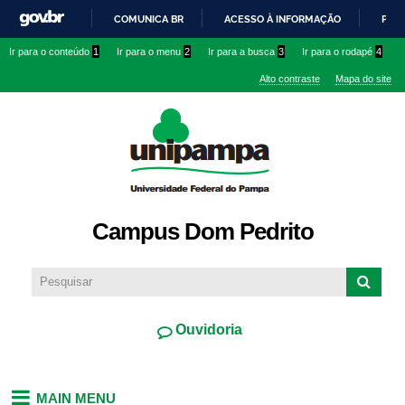
Pular
COMUNICA BR
ACESSO À INFORMAÇÃO
PART
para o
IR
Ir para o conteúdo
1
Ir para o menu
2
Ir para a busca
3
Ir para o rodapé
4
conteúdo
PARA
principal
Alto contraste
Mapa do site
O
CONTEÚDO
Campus Dom Pedrito
Ouvidoria
MAIN MENU