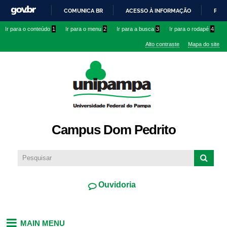
Pular
COMUNICA BR
ACESSO À INFORMAÇÃO
PART
para o
IR
Ir para o conteúdo
1
Ir para o menu
2
Ir para a busca
3
Ir para o rodapé
4
conteúdo
PARA
principal
Alto contraste
Mapa do site
O
CONTEÚDO
Campus Dom Pedrito
Ouvidoria
MAIN MENU