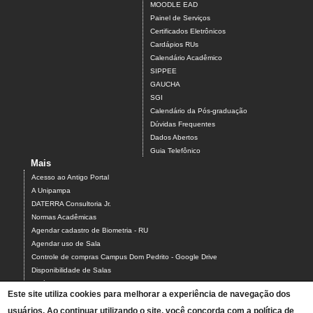
MOODLE EAD
Painel de Serviços
Certificados Eletrônicos
Cardápios RUs
Calendário Acadêmico
SIPPEE
GAUCHA
SGI
Calendário da Pós-graduação
Dúvidas Frequentes
Dados Abertos
Guia Telefônico
Mais
Acesso ao Antigo Portal
A Unipampa
DATERRA Consultoria Jr.
Normas Acadêmicas
Agendar cadastro de Biometria - RU
Agendar uso de Sala
Controle de compras Campus Dom Pedrito - Google Drive
Disponibilidade de Salas
Estágios
Este site utiliza cookies para melhorar a experiência de navegação dos
Formulário para Agendamento do Laboratório de Informática
usuários. Ao continuar utilizando o site, você concorda com a política de
Relatórios Interativos