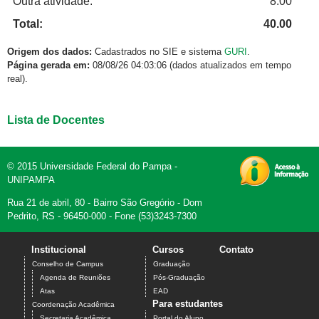
Outra atividade:
8.00
Total:
40.00
Origem dos dados:
Cadastrados no SIE e sistema
GURI
.
Página gerada em:
08/08/26 04:03:06 (dados atualizados em tempo
real).
Lista de Docentes
© 2015 Universidade Federal do Pampa -
UNIPAMPA
Rua 21 de abril, 80 - Bairro São Gregório - Dom
Pedrito, RS - 96450-000 - Fone (53)3243-7300
Institucional
Cursos
Contato
Conselho de Campus
Graduação
Agenda de Reuniões
Pós-Graduação
Atas
EAD
Para estudantes
Coordenação Acadêmica
Secretaria Acadêmica
Portal do Aluno