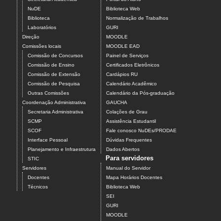
NuDE
Biblioteca Web
Biblioteca
Normalização de Trabalhos
Laboratórios
GURI
Direção
MOODLE
Comissões locais
MOODLE EAD
Comissão de Concursos
Painel de Serviços
Comissão de Ensino
Certificados Eletrônicos
Comissão de Extensão
Cardápios RU
Comissão de Pesquisa
Calendário Acadêmico
Outras Comissões
Calendário da Pós-graduação
Coordenação Administrativa
GAUCHA
Secretaria Administrativa
Colações de Grau
SCMP
Assistência Estudantil
SCOF
Fale conosco NuDEs/PRODAE
Interface Pessoal
Dúvidas Frequentes
Planejamento e Infraestrutura
Dados Abertos
Para servidores
STIC
Servidores
Manual do Servidor
Docentes
Mapa Horários Docentes
Técnicos
Biblioteca Web
SEI
GURI
MOODLE