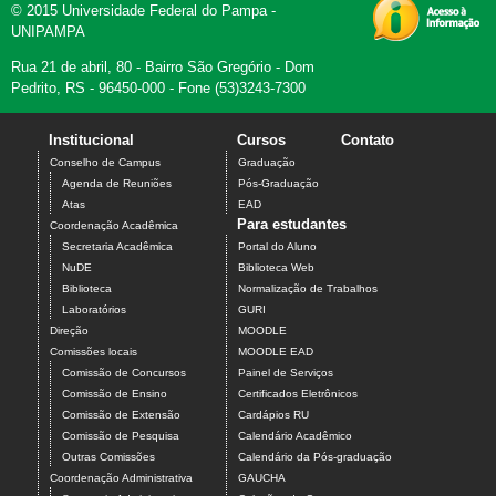
© 2015 Universidade Federal do Pampa -
UNIPAMPA
Rua 21 de abril, 80 - Bairro São Gregório - Dom
Pedrito, RS - 96450-000 - Fone (53)3243-7300
Institucional
Cursos
Contato
Conselho de Campus
Graduação
Agenda de Reuniões
Pós-Graduação
Atas
EAD
Para estudantes
Coordenação Acadêmica
Secretaria Acadêmica
Portal do Aluno
NuDE
Biblioteca Web
Biblioteca
Normalização de Trabalhos
Laboratórios
GURI
Direção
MOODLE
Comissões locais
MOODLE EAD
Comissão de Concursos
Painel de Serviços
Comissão de Ensino
Certificados Eletrônicos
Comissão de Extensão
Cardápios RU
Comissão de Pesquisa
Calendário Acadêmico
Outras Comissões
Calendário da Pós-graduação
Coordenação Administrativa
GAUCHA