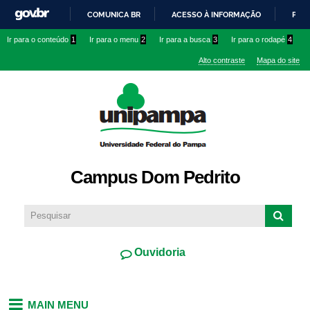
Pular
COMUNICA BR
ACESSO À INFORMAÇÃO
PART
para o
IR
Ir para o conteúdo
1
Ir para o menu
2
Ir para a busca
3
Ir para o rodapé
4
conteúdo
PARA
principal
Alto contraste
Mapa do site
O
CONTEÚDO
Campus Dom Pedrito
Ouvidoria
MAIN MENU