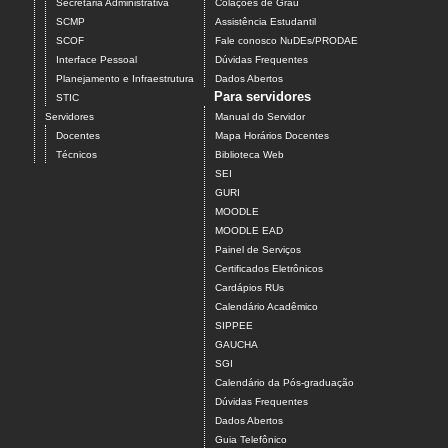
Secretaria Administrativa
Colações de Grau
SCMP
Assistência Estudantil
SCOF
Fale conosco NuDEs/PRODAE
Interface Pessoal
Dúvidas Frequentes
Planejamento e Infraestrutura
Dados Abertos
Para servidores
STIC
Servidores
Manual do Servidor
Docentes
Mapa Horários Docentes
Técnicos
Biblioteca Web
SEI
GURI
MOODLE
MOODLE EAD
Painel de Serviços
Certificados Eletrônicos
Cardápios RUs
Calendário Acadêmico
SIPPEE
GAUCHA
SGI
Calendário da Pós-graduação
Dúvidas Frequentes
Dados Abertos
Guia Telefônico