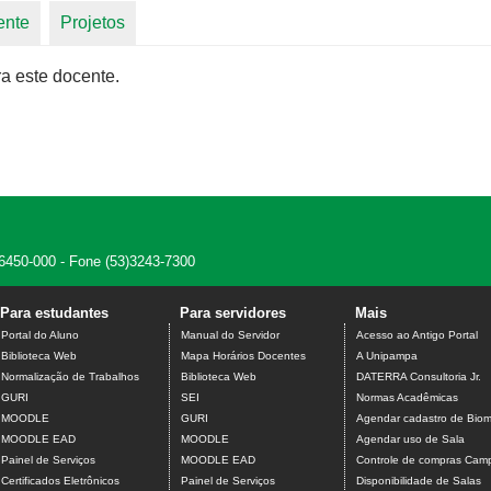
ente
Projetos
a este docente.
 96450-000 - Fone (53)3243-7300
Para estudantes
Para servidores
Mais
Portal do Aluno
Manual do Servidor
Acesso ao Antigo Portal
Biblioteca Web
Mapa Horários Docentes
A Unipampa
Normalização de Trabalhos
Biblioteca Web
DATERRA Consultoria Jr.
GURI
SEI
Normas Acadêmicas
MOODLE
GURI
Agendar cadastro de Biome
MOODLE EAD
MOODLE
Agendar uso de Sala
Painel de Serviços
MOODLE EAD
Controle de compras Camp
Certificados Eletrônicos
Painel de Serviços
Disponibilidade de Salas