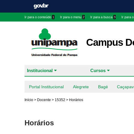
Ir para o conteúdo
1
Ir para o menu
2
Ir para a busca
3
Ir para 
Campus Do
Institucional
Cursos
Portal Institucional
Alegrete
Bagé
Caçapav
Início
>
Docente
>
15352
>
Horários
Horários