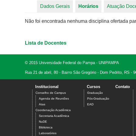
Dados Gerais
Horários
(aba ativa)
Atuação Doc
Abas primárias
Não foi encontrada nenhuma disciplina ofertada par
Lista de Docentes
© 2015 Universidade Federal do Pampa - UNIPAMPA
Rua 21 de abril, 80 - Bairro São Gregório - Dom Pedrito, RS -
Institucional
Cursos
Contato
Conselho de Campus
Graduação
Agenda de Reuniões
Pós-Graduação
Atas
EAD
Coordenação Acadêmica
Secretaria Acadêmica
NuDE
Biblioteca
Laboratórios