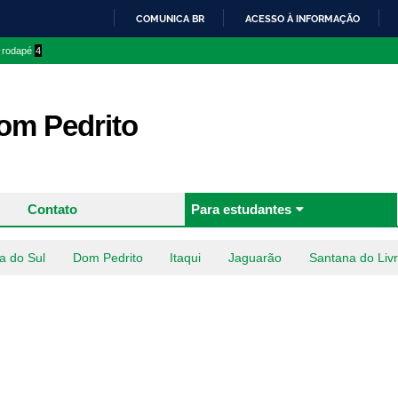
Pular
COMUNICA BR
ACESSO À INFORMAÇÃO
para o
IR
o rodapé
4
conteúdo
PARA
principal
O
CONTEÚDO
m Pedrito
Contato
Para estudantes
a do Sul
Dom Pedrito
Itaqui
Jaguarão
Santana do Liv