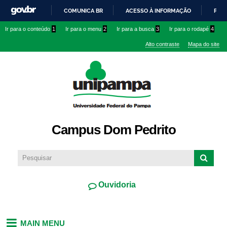
Pular
COMUNICA BR
ACESSO À INFORMAÇÃO
PART
para o
IR
Ir para o conteúdo
1
Ir para o menu
2
Ir para a busca
3
Ir para o rodapé
4
conteúdo
PARA
principal
Alto contraste
Mapa do site
O
CONTEÚDO
Campus Dom Pedrito
Ouvidoria
MAIN MENU