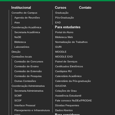
Institucional
Cursos
Contato
Conselho de Campus
Graduação
Agenda de Reuniões
Pós-Graduação
Atas
EAD
Para estudantes
Coordenação Acadêmica
Secretaria Acadêmica
Portal do Aluno
NuDE
Biblioteca Web
Biblioteca
Normalização de Trabalhos
Laboratórios
GURI
Direção
MOODLE
Comissões locais
MOODLE EAD
Comissão de Concursos
Painel de Serviços
Comissão de Ensino
Certificados Eletrônicos
Comissão de Extensão
Cardápios RU
Comissão de Pesquisa
Calendário Acadêmico
Outras Comissões
Calendário da Pós-graduação
Coordenação Administrativa
GAUCHA
Secretaria Administrativa
Colações de Grau
SCMP
Assistência Estudantil
SCOF
Fale conosco NuDEs/PRODAE
Interface Pessoal
Dúvidas Frequentes
Planejamento e Infraestrutura
Dados Abertos
Para servidores