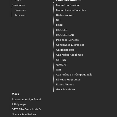
STIC
Servidores
Manual do Servidor
Docentes
Mapa Horários Docentes
Técnicos
Biblioteca Web
SEI
GURI
MOODLE
MOODLE EAD
Painel de Serviços
Certificados Eletrônicos
Cardápios RUs
Calendário Acadêmico
SIPPEE
GAUCHA
SGI
Calendário da Pós-graduação
Dúvidas Frequentes
Dados Abertos
Guia Telefônico
Mais
Acesso ao Antigo Portal
A Unipampa
DATERRA Consultoria Jr.
Normas Acadêmicas