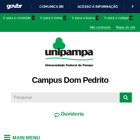
Pular
COMUNICA BR
ACESSO À INFORMAÇÃO
PART
para o
IR
Ir para o conteúdo
1
Ir para o menu
2
Ir para a busca
3
Ir para o rodapé
4
conteúdo
PARA
principal
Alto contraste
Mapa do site
O
CONTEÚDO
Campus Dom Pedrito
Ouvidoria
MAIN MENU