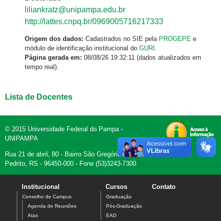
liliankratz@unipampa.edu.br
http://lattes.cnpq.br/0969005716217333
Origem dos dados:
Cadastrados no SIE pela
PROGEPE
e
módulo de identificação institucional do
GURI
.
Página gerada em:
08/08/26 19:32:11 (dados atualizados em
tempo real).
Lista de Docentes
© 2015 Universidade Federal do Pampa -
UNIPAMPA
Rua 21 de abril, 80 - Bairro São Gregório - Dom
Pedrito, RS - 96450-000 - Fone (53)3243-7300
Institucional
Cursos
Contato
Conselho de Campus
Graduação
Agenda de Reuniões
Pós-Graduação
Atas
EAD