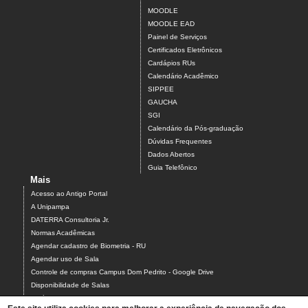
MOODLE
MOODLE EAD
Painel de Serviços
Certificados Eletrônicos
Cardápios RUs
Calendário Acadêmico
SIPPEE
GAUCHA
SGI
Calendário da Pós-graduação
Dúvidas Frequentes
Dados Abertos
Guia Telefônico
Mais
Acesso ao Antigo Portal
A Unipampa
DATERRA Consultoria Jr.
Normas Acadêmicas
Agendar cadastro de Biometria - RU
Agendar uso de Sala
Controle de compras Campus Dom Pedrito - Google Drive
Disponibilidade de Salas
Estágios