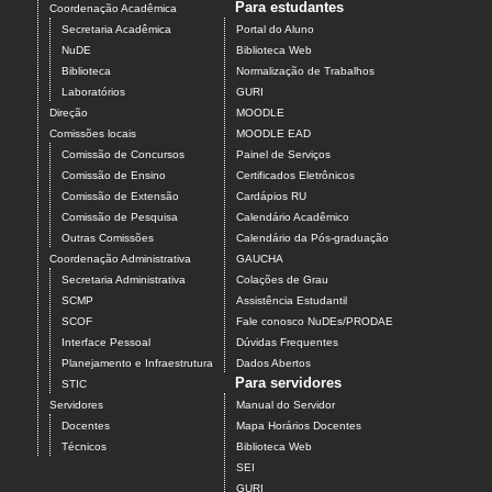
Para estudantes
Coordenação Acadêmica
Secretaria Acadêmica
Portal do Aluno
NuDE
Biblioteca Web
Biblioteca
Normalização de Trabalhos
Laboratórios
GURI
Direção
MOODLE
Comissões locais
MOODLE EAD
Comissão de Concursos
Painel de Serviços
Comissão de Ensino
Certificados Eletrônicos
Comissão de Extensão
Cardápios RU
Comissão de Pesquisa
Calendário Acadêmico
Outras Comissões
Calendário da Pós-graduação
Coordenação Administrativa
GAUCHA
Secretaria Administrativa
Colações de Grau
SCMP
Assistência Estudantil
SCOF
Fale conosco NuDEs/PRODAE
Interface Pessoal
Dúvidas Frequentes
Planejamento e Infraestrutura
Dados Abertos
Para servidores
STIC
Servidores
Manual do Servidor
Docentes
Mapa Horários Docentes
Técnicos
Biblioteca Web
SEI
GURI