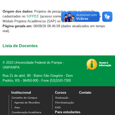
Origem dos dados:
Projetos de pesquisa, ensino e extensão
cadastrados no
SIPPEE
(acesso somente via rede institucional) e
Módulo Projetos Acadêmicos (SAP) no
GURI
.
Página gerada em:
08/08/26 08:46:09 (dados atualizados em tempo
real).
Lista de Docentes
© 2015 Universidade Federal do Pampa -
UNIPAMPA
Rua 21 de abril, 80 - Bairro São Gregório - Dom
Pedrito, RS - 96450-000 - Fone (53)3243-7300
Institucional
Cursos
Contato
Conselho de Campus
Graduação
Agenda de Reuniões
Pós-Graduação
Atas
EAD
Para estudantes
Coordenação Acadêmica