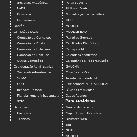
Secretaria Acadêmica
Portal do Aluno
NuDE
Biblioteca Web
Biblioteca
Normalização de Trabalhos
Laboratórios
GURI
Direção
MOODLE
Comissões locais
MOODLE EAD
Comissão de Concursos
Painel de Serviços
Comissão de Ensino
Certificados Eletrônicos
Comissão de Extensão
Cardápios RU
Comissão de Pesquisa
Calendário Acadêmico
Outras Comissões
Calendário da Pós-graduação
Coordenação Administrativa
GAUCHA
Secretaria Administrativa
Colações de Grau
SCMP
Assistência Estudantil
SCOF
Fale conosco NuDEs/PRODAE
Interface Pessoal
Dúvidas Frequentes
Planejamento e Infraestrutura
Dados Abertos
Para servidores
STIC
Servidores
Manual do Servidor
Docentes
Mapa Horários Docentes
Técnicos
Biblioteca Web
SEI
GURI
MOODLE