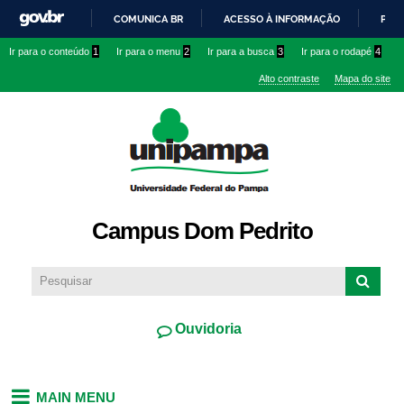
Pular
COMUNICA BR
ACESSO À INFORMAÇÃO
PART
para o
IR
Ir para o conteúdo
1
Ir para o menu
2
Ir para a busca
3
Ir para o rodapé
4
conteúdo
PARA
principal
Alto contraste
Mapa do site
O
CONTEÚDO
Campus Dom Pedrito
Ouvidoria
MAIN MENU