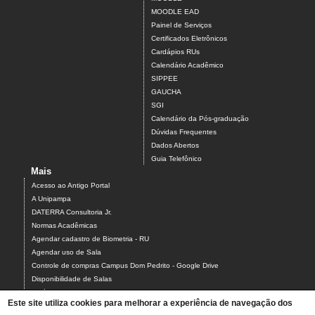
MOODLE EAD
Painel de Serviços
Certificados Eletrônicos
Cardápios RUs
Calendário Acadêmico
SIPPEE
GAUCHA
SGI
Calendário da Pós-graduação
Dúvidas Frequentes
Dados Abertos
Guia Telefônico
Mais
Acesso ao Antigo Portal
A Unipampa
DATERRA Consultoria Jr.
Normas Acadêmicas
Agendar cadastro de Biometria - RU
Agendar uso de Sala
Controle de compras Campus Dom Pedrito - Google Drive
Disponibilidade de Salas
Estágios
Este site utiliza cookies para melhorar a experiência de navegação dos
Formulário para Agendamento do Laboratório de Informática