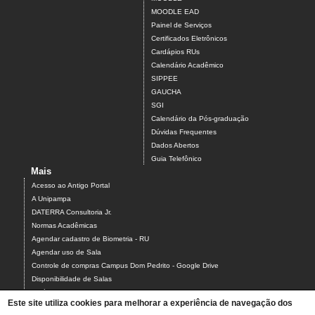
MOODLE EAD
Painel de Serviços
Certificados Eletrônicos
Cardápios RUs
Calendário Acadêmico
SIPPEE
GAUCHA
SGI
Calendário da Pós-graduação
Dúvidas Frequentes
Dados Abertos
Guia Telefônico
Mais
Acesso ao Antigo Portal
A Unipampa
DATERRA Consultoria Jr.
Normas Acadêmicas
Agendar cadastro de Biometria - RU
Agendar uso de Sala
Controle de compras Campus Dom Pedrito - Google Drive
Disponibilidade de Salas
Estágios
Este site utiliza cookies para melhorar a experiência de navegação dos
Formulário para Agendamento do Laboratório de Informática