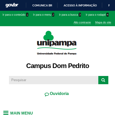
Pular
COMUNICA BR
ACESSO À INFORMAÇÃO
PART
para o
IR
Ir para o conteúdo
1
Ir para o menu
2
Ir para a busca
3
Ir para o rodapé
4
conteúdo
PARA
principal
Alto contraste
Mapa do site
O
CONTEÚDO
Campus Dom Pedrito
Ouvidoria
MAIN MENU