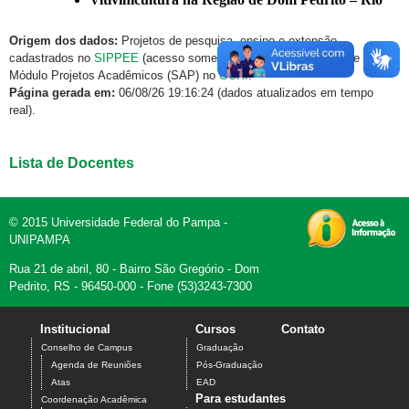
Origem dos dados:
Projetos de pesquisa, ensino e extensão
cadastrados no
SIPPEE
(acesso somente via rede institucional) e
Módulo Projetos Acadêmicos (SAP) no
GURI
.
Página gerada em:
06/08/26 19:16:24 (dados atualizados em tempo
real).
Lista de Docentes
© 2015 Universidade Federal do Pampa -
UNIPAMPA
Rua 21 de abril, 80 - Bairro São Gregório - Dom
Pedrito, RS - 96450-000 - Fone (53)3243-7300
Institucional
Cursos
Contato
Conselho de Campus
Graduação
Agenda de Reuniões
Pós-Graduação
Atas
EAD
Para estudantes
Coordenação Acadêmica