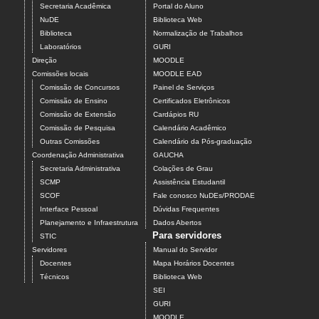
Secretaria Acadêmica
Portal do Aluno
NuDE
Biblioteca Web
Biblioteca
Normalização de Trabalhos
Laboratórios
GURI
Direção
MOODLE
Comissões locais
MOODLE EAD
Comissão de Concursos
Painel de Serviços
Comissão de Ensino
Certificados Eletrônicos
Comissão de Extensão
Cardápios RU
Comissão de Pesquisa
Calendário Acadêmico
Outras Comissões
Calendário da Pós-graduação
Coordenação Administrativa
GAUCHA
Secretaria Administrativa
Colações de Grau
SCMP
Assistência Estudantil
SCOF
Fale conosco NuDEs/PRODAE
Interface Pessoal
Dúvidas Frequentes
Planejamento e Infraestrutura
Dados Abertos
Para servidores
STIC
Servidores
Manual do Servidor
Docentes
Mapa Horários Docentes
Técnicos
Biblioteca Web
SEI
GURI
MOODLE