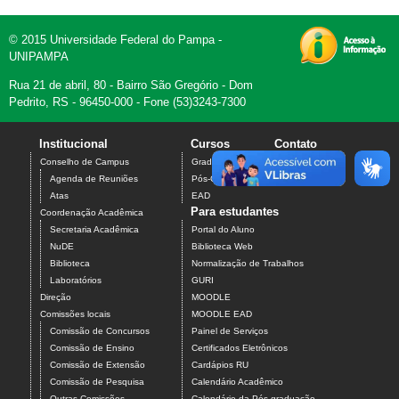
© 2015 Universidade Federal do Pampa -
UNIPAMPA
Rua 21 de abril, 80 - Bairro São Gregório - Dom
Pedrito, RS - 96450-000 - Fone (53)3243-7300
Institucional
Cursos
Contato
Conselho de Campus
Graduação
Agenda de Reuniões
Pós-Graduação
Atas
EAD
Para estudantes
Coordenação Acadêmica
Secretaria Acadêmica
Portal do Aluno
NuDE
Biblioteca Web
Biblioteca
Normalização de Trabalhos
Laboratórios
GURI
Direção
MOODLE
Comissões locais
MOODLE EAD
Comissão de Concursos
Painel de Serviços
Comissão de Ensino
Certificados Eletrônicos
Comissão de Extensão
Cardápios RU
Comissão de Pesquisa
Calendário Acadêmico
Outras Comissões
Calendário da Pós-graduação