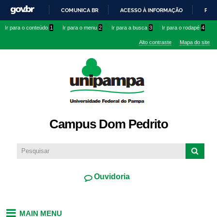
Pular
COMUNICA BR
ACESSO À INFORMAÇÃO
PART
para o
IR
Ir para o conteúdo
1
Ir para o menu
2
Ir para a busca
3
Ir para o rodapé
4
conteúdo
PARA
principal
Alto contraste
Mapa do site
O
CONTEÚDO
Campus Dom Pedrito
Ouvidoria
MAIN MENU