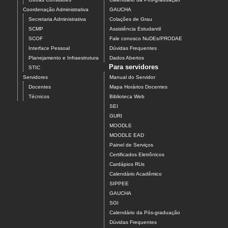
Coordenação Administrativa
GAUCHA
Secretaria Administrativa
Colações de Grau
SCMP
Assistência Estudantil
SCOF
Fale conosco NuDEs/PRODAE
Interface Pessoal
Dúvidas Frequentes
Planejamento e Infraestrutura
Dados Abertos
Para servidores
STIC
Servidores
Manual do Servidor
Docentes
Mapa Horários Docentes
Técnicos
Biblioteca Web
SEI
GURI
MOODLE
MOODLE EAD
Painel de Serviços
Certificados Eletrônicos
Cardápios RUs
Calendário Acadêmico
SIPPEE
GAUCHA
SGI
Calendário da Pós-graduação
Dúvidas Frequentes