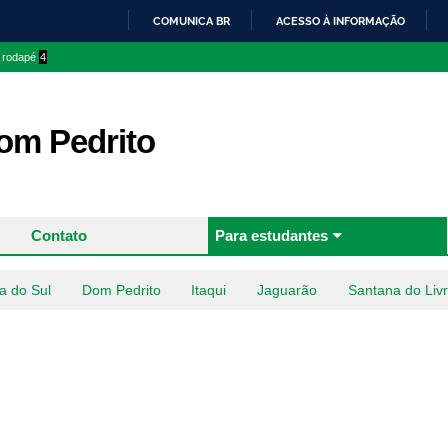
Pular
COMUNICA BR
ACESSO À INFORMAÇÃO
para o
IR
o rodapé
4
conteúdo
PARA
principal
O
CONTEÚDO
m Pedrito
Contato
Para estudantes
a do Sul
Dom Pedrito
Itaqui
Jaguarão
Santana do Liv