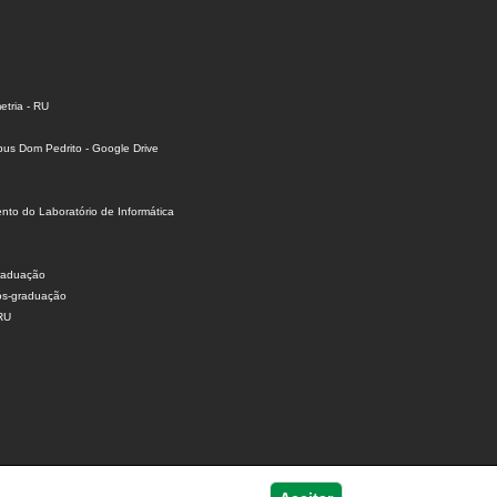
tria - RU
us Dom Pedrito - Google Drive
to do Laboratório de Informática
raduação
ós-graduação
 RU