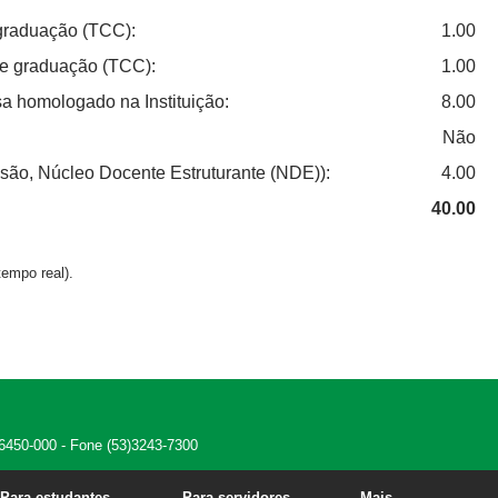
 graduação (TCC):
1.00
de graduação (TCC):
1.00
a homologado na Instituição:
8.00
Não
são, Núcleo Docente Estruturante (NDE)):
4.00
40.00
empo real).
 96450-000 - Fone (53)3243-7300
Para estudantes
Para servidores
Mais