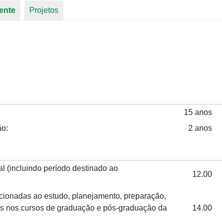
ente
(aba ativa)
Projetos
15 anos
ão:
2 anos
l (incluindo período destinado ao
12.00
acionadas ao estudo, planejamento, preparação,
as nos cursos de graduação e pós-graduação da
14.00