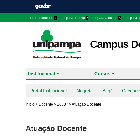
Ir para o conteúdo
1
Ir para o menu
2
Ir para a busca
3
Ir para 
Campus Do
Institucional
Cursos
Portal Institucional
Alegrete
Bagé
Caçapav
Início
>
Docente
>
16387
>
Atuação Docente
Atuação Docente