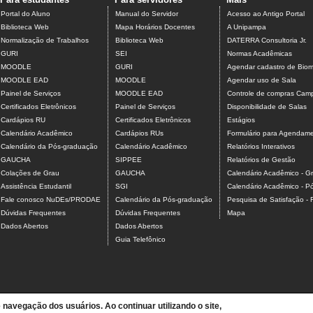
Portal do Aluno
Manual do Servidor
Acesso ao Antigo Portal
Biblioteca Web
Mapa Horários Docentes
A Unipampa
Normalização de Trabalhos
Biblioteca Web
DATERRA Consultoria Jr.
GURI
SEI
Normas Acadêmicas
MOODLE
GURI
Agendar cadastro de Biome
MOODLE EAD
MOODLE
Agendar uso de Sala
Painel de Serviços
MOODLE EAD
Controle de compras Camp
Certificados Eletrônicos
Painel de Serviços
Disponibilidade de Salas
Cardápios RU
Certificados Eletrônicos
Estágios
Calendário Acadêmico
Cardápios RUs
Formulário para Agendamen
Calendário da Pós-graduação
Calendário Acadêmico
Relatórios Interativos
GAUCHA
SIPPEE
Relatórios de Gestão
Colações de Grau
GAUCHA
Calendário Acadêmico - G
Assistência Estudantil
SGI
Calendário Acadêmico - P
Fale conosco NuDEs/PRODAE
Calendário da Pós-graduação
Pesquisa de Satisfação -
Dúvidas Frequentes
Dúvidas Frequentes
Mapa
Dados Abertos
Dados Abertos
Guia Telefônico
e navegação dos usuários. Ao continuar utilizando o site,