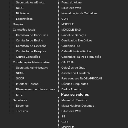
Secretaria Acadêmica
Portal do Aluno
NuDE
Biblioteca Web
Biblioteca
Normalização de Trabalhos
Laboratórios
GURI
Direção
MOODLE
Comissões locais
MOODLE EAD
Comissão de Concursos
Painel de Serviços
Comissão de Ensino
Certificados Eletrônicos
Comissão de Extensão
Cardápios RU
Comissão de Pesquisa
Calendário Acadêmico
Outras Comissões
Calendário da Pós-graduação
Coordenação Administrativa
GAUCHA
Secretaria Administrativa
Colações de Grau
SCMP
Assistência Estudantil
SCOF
Fale conosco NuDEs/PRODAE
Interface Pessoal
Dúvidas Frequentes
Planejamento e Infraestrutura
Dados Abertos
Para servidores
STIC
Servidores
Manual do Servidor
Docentes
Mapa Horários Docentes
Técnicos
Biblioteca Web
SEI
GURI
MOODLE