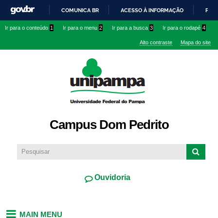
Pular
COMUNICA BR
ACESSO À INFORMAÇÃO
PART
para o
IR
Ir para o conteúdo
1
Ir para o menu
2
Ir para a busca
3
Ir para o rodapé
4
conteúdo
PARA
principal
Alto contraste
Mapa do site
O
CONTEÚDO
Campus Dom Pedrito
Ouvidoria
MAIN MENU