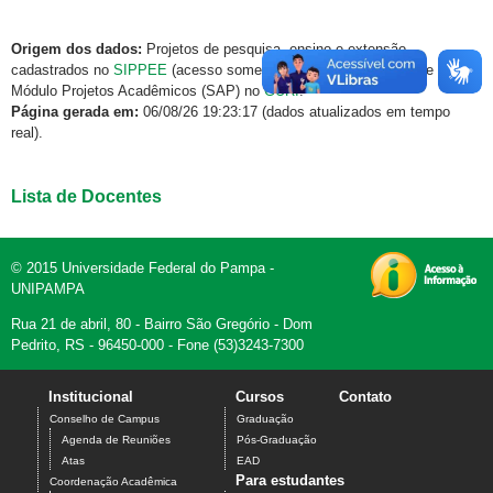
Origem dos dados:
Projetos de pesquisa, ensino e extensão
cadastrados no
SIPPEE
(acesso somente via rede institucional) e
Módulo Projetos Acadêmicos (SAP) no
GURI
.
Página gerada em:
06/08/26 19:23:17 (dados atualizados em tempo
real).
Lista de Docentes
© 2015 Universidade Federal do Pampa -
UNIPAMPA
Rua 21 de abril, 80 - Bairro São Gregório - Dom
Pedrito, RS - 96450-000 - Fone (53)3243-7300
Institucional
Cursos
Contato
Conselho de Campus
Graduação
Agenda de Reuniões
Pós-Graduação
Atas
EAD
Para estudantes
Coordenação Acadêmica