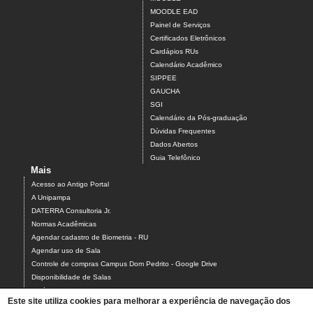
MOODLE EAD
Painel de Serviços
Certificados Eletrônicos
Cardápios RUs
Calendário Acadêmico
SIPPEE
GAUCHA
SGI
Calendário da Pós-graduação
Dúvidas Frequentes
Dados Abertos
Guia Telefônico
Mais
Acesso ao Antigo Portal
A Unipampa
DATERRA Consultoria Jr.
Normas Acadêmicas
Agendar cadastro de Biometria - RU
Agendar uso de Sala
Controle de compras Campus Dom Pedrito - Google Drive
Disponibilidade de Salas
Estágios
Este site utiliza cookies para melhorar a experiência de navegação dos
Formulário para Agendamento do Laboratório de Informática