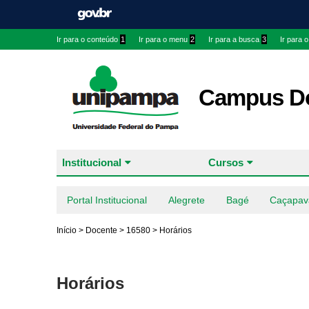
Ir para o conteúdo
1
Ir para o menu
2
Ir para a busca
3
Ir para 
Campus Do
Institucional
Cursos
Portal Institucional
Alegrete
Bagé
Caçapav
Início
>
Docente
>
16580
>
Horários
Horários