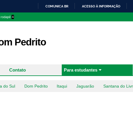
Pular
COMUNICA BR
ACESSO À INFORMAÇÃO
para o
IR
o rodapé
4
conteúdo
PARA
principal
O
CONTEÚDO
m Pedrito
Contato
Para estudantes
a do Sul
Dom Pedrito
Itaqui
Jaguarão
Santana do Liv