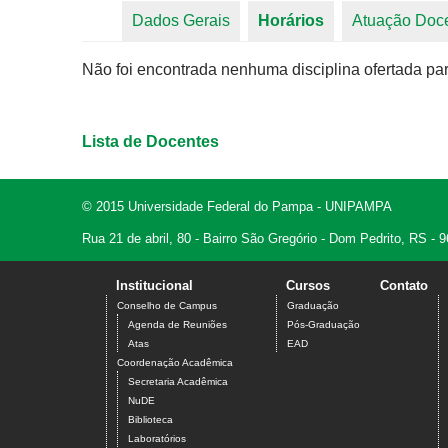
Dados Gerais
Horários
(aba ativa)
Atuação Doc
Abas primárias
Não foi encontrada nenhuma disciplina ofertada par
Lista de Docentes
© 2015 Universidade Federal do Pampa - UNIPAMPA
Rua 21 de abril, 80 - Bairro São Gregório - Dom Pedrito, RS -
Institucional
Cursos
Contato
Conselho de Campus
Graduação
Agenda de Reuniões
Pós-Graduação
Atas
EAD
Coordenação Acadêmica
Secretaria Acadêmica
NuDE
Biblioteca
Laboratórios