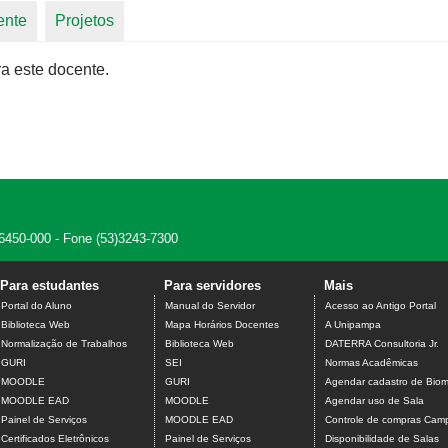
ente
Projetos
a este docente.
 96450-000 - Fone (53)3243-7300
Para estudantes
Para servidores
Mais
Portal do Aluno
Manual do Servidor
Acesso ao Antigo Portal
Biblioteca Web
Mapa Horários Docentes
A Unipampa
Normalização de Trabalhos
Biblioteca Web
DATERRA Consultoria Jr.
GURI
SEI
Normas Acadêmicas
MOODLE
GURI
Agendar cadastro de Biome
MOODLE EAD
MOODLE
Agendar uso de Sala
Painel de Serviços
MOODLE EAD
Controle de compras Camp
Certificados Eletrônicos
Painel de Serviços
Disponibilidade de Salas