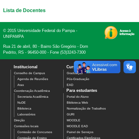
Lista de Docentes
© 2015 Universidade Federal do Pampa -
UNIPAMPA
Rua 21 de abril, 80 - Bairro São Gregório - Dom
Pedrito, RS - 96450-000 - Fone (53)3243-7300
Institucional
Cursos
Contato
Conselho de Campus
Graduação
Agenda de Reuniões
Pós-Graduação
Atas
EAD
Para estudantes
Coordenação Acadêmica
Secretaria Acadêmica
Portal do Aluno
NuDE
Biblioteca Web
Biblioteca
Normalização de Trabalhos
Laboratórios
GURI
Direção
MOODLE
Comissões locais
MOODLE EAD
Comissão de Concursos
Painel de Serviços
Comissão de Ensino
Certificados Eletrônicos