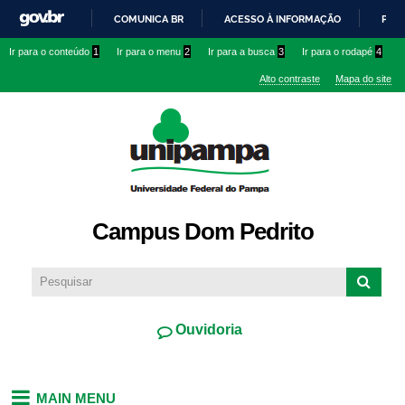
Pular
COMUNICA BR
ACESSO À INFORMAÇÃO
PART
para o
IR
Ir para o conteúdo
1
Ir para o menu
2
Ir para a busca
3
Ir para o rodapé
4
conteúdo
PARA
principal
Alto contraste
Mapa do site
O
CONTEÚDO
Campus Dom Pedrito
Ouvidoria
MAIN MENU