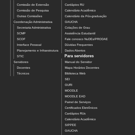
Comissão de Extensão
Cardápios RU
Comissão de Pesquisa
Calendário Acadêmico
Outras Comissões
Calendário da Pós-graduação
Coordenação Administrativa
GAUCHA
Secretaria Administrativa
Colações de Grau
SCMP
Assistência Estudantil
SCOF
Fale conosco NuDEs/PRODAE
Interface Pessoal
Dúvidas Frequentes
Planejamento e Infraestrutura
Dados Abertos
Para servidores
STIC
Servidores
Manual do Servidor
Docentes
Mapa Horários Docentes
Técnicos
Biblioteca Web
SEI
GURI
MOODLE
MOODLE EAD
Painel de Serviços
Certificados Eletrônicos
Cardápios RUs
Calendário Acadêmico
SIPPEE
GAUCHA