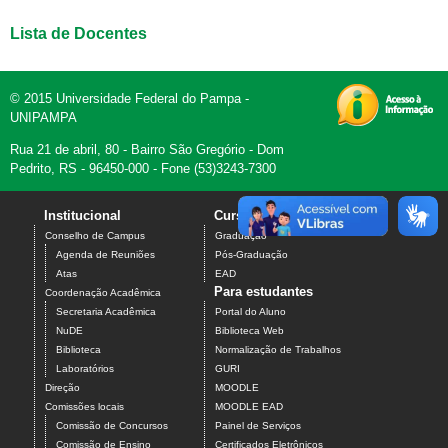
Lista de Docentes
© 2015 Universidade Federal do Pampa -
UNIPAMPA
Rua 21 de abril, 80 - Bairro São Gregório - Dom
Pedrito, RS - 96450-000 - Fone (53)3243-7300
Institucional
Cursos
Contato
Conselho de Campus
Graduação
Agenda de Reuniões
Pós-Graduação
Atas
EAD
Para estudantes
Coordenação Acadêmica
Secretaria Acadêmica
Portal do Aluno
NuDE
Biblioteca Web
Biblioteca
Normalização de Trabalhos
Laboratórios
GURI
Direção
MOODLE
Comissões locais
MOODLE EAD
Comissão de Concursos
Painel de Serviços
Comissão de Ensino
Certificados Eletrônicos