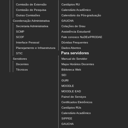
Comissão de Extensão
Cardápios RU
Comissão de Pesquisa
Calendário Acadêmico
Outras Comissões
Calendário da Pós-graduação
Coordenação Administrativa
GAUCHA
Secretaria Administrativa
Colações de Grau
SCMP
Assistência Estudantil
SCOF
Fale conosco NuDEs/PRODAE
Interface Pessoal
Dúvidas Frequentes
Planejamento e Infraestrutura
Dados Abertos
Para servidores
STIC
Servidores
Manual do Servidor
Docentes
Mapa Horários Docentes
Técnicos
Biblioteca Web
SEI
GURI
MOODLE
MOODLE EAD
Painel de Serviços
Certificados Eletrônicos
Cardápios RUs
Calendário Acadêmico
SIPPEE
GAUCHA