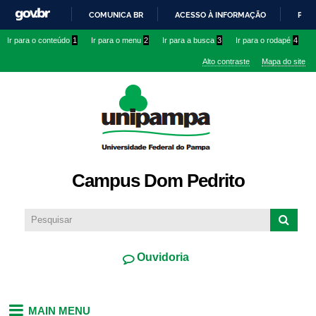
Pular
COMUNICA BR
ACESSO À INFORMAÇÃO
PART
para o
IR
Ir para o conteúdo
1
Ir para o menu
2
Ir para a busca
3
Ir para o rodapé
4
conteúdo
PARA
principal
Alto contraste
Mapa do site
O
CONTEÚDO
Campus Dom Pedrito
Ouvidoria
MAIN MENU