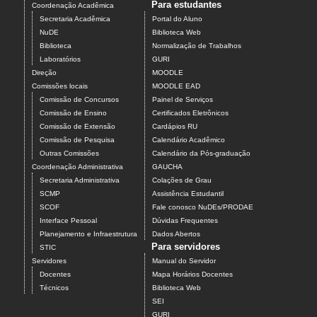
Para estudantes
Coordenação Acadêmica
Secretaria Acadêmica
Portal do Aluno
NuDE
Biblioteca Web
Biblioteca
Normalização de Trabalhos
Laboratórios
GURI
Direção
MOODLE
Comissões locais
MOODLE EAD
Comissão de Concursos
Painel de Serviços
Comissão de Ensino
Certificados Eletrônicos
Comissão de Extensão
Cardápios RU
Comissão de Pesquisa
Calendário Acadêmico
Outras Comissões
Calendário da Pós-graduação
Coordenação Administrativa
GAUCHA
Secretaria Administrativa
Colações de Grau
SCMP
Assistência Estudantil
SCOF
Fale conosco NuDEs/PRODAE
Interface Pessoal
Dúvidas Frequentes
Planejamento e Infraestrutura
Dados Abertos
Para servidores
STIC
Servidores
Manual do Servidor
Docentes
Mapa Horários Docentes
Técnicos
Biblioteca Web
SEI
GURI