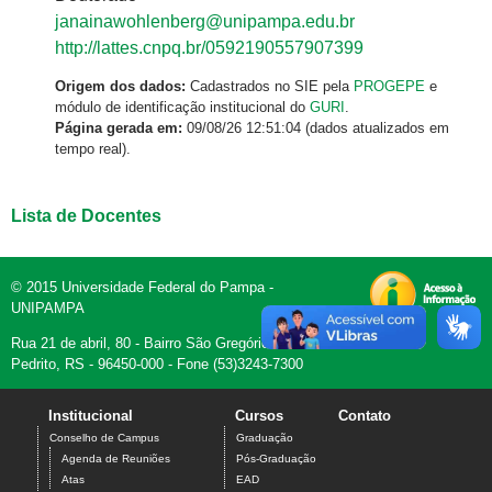
janainawohlenberg@unipampa.edu.br
http://lattes.cnpq.br/0592190557907399
Origem dos dados:
Cadastrados no SIE pela
PROGEPE
e
módulo de identificação institucional do
GURI
.
Página gerada em:
09/08/26 12:51:04 (dados atualizados em
tempo real).
Lista de Docentes
© 2015 Universidade Federal do Pampa -
UNIPAMPA
Rua 21 de abril, 80 - Bairro São Gregório - Dom
Pedrito, RS - 96450-000 - Fone (53)3243-7300
Institucional
Cursos
Contato
Conselho de Campus
Graduação
Agenda de Reuniões
Pós-Graduação
Atas
EAD