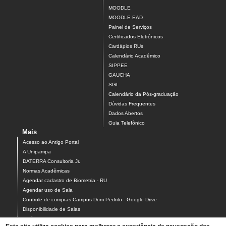
MOODLE
MOODLE EAD
Painel de Serviços
Certificados Eletrônicos
Cardápios RUs
Calendário Acadêmico
SIPPEE
GAUCHA
SGI
Calendário da Pós-graduação
Dúvidas Frequentes
Dados Abertos
Guia Telefônico
Mais
Acesso ao Antigo Portal
A Unipampa
DATERRA Consultoria Jr.
Normas Acadêmicas
Agendar cadastro de Biometria - RU
Agendar uso de Sala
Controle de compras Campus Dom Pedrito - Google Drive
Disponibilidade de Salas
Estágios