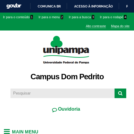
Pular
COMUNICA BR
ACESSO À INFORMAÇÃO
PART
para o
IR
Ir para o conteúdo
1
Ir para o menu
2
Ir para a busca
3
Ir para o rodapé
4
conteúdo
PARA
principal
Alto contraste
Mapa do site
O
CONTEÚDO
Campus Dom Pedrito
Ouvidoria
MAIN MENU