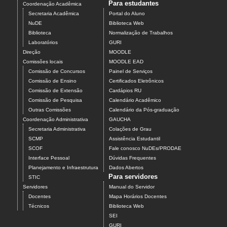
Para estudantes
Coordenação Acadêmica
Secretaria Acadêmica
Portal do Aluno
NuDE
Biblioteca Web
Biblioteca
Normalização de Trabalhos
Laboratórios
GURI
Direção
MOODLE
Comissões locais
MOODLE EAD
Comissão de Concursos
Painel de Serviços
Comissão de Ensino
Certificados Eletrônicos
Comissão de Extensão
Cardápios RU
Comissão de Pesquisa
Calendário Acadêmico
Outras Comissões
Calendário da Pós-graduação
Coordenação Administrativa
GAUCHA
Secretaria Administrativa
Colações de Grau
SCMP
Assistência Estudantil
SCOF
Fale conosco NuDEs/PRODAE
Interface Pessoal
Dúvidas Frequentes
Planejamento e Infraestrutura
Dados Abertos
Para servidores
STIC
Servidores
Manual do Servidor
Docentes
Mapa Horários Docentes
Técnicos
Biblioteca Web
SEI
GURI