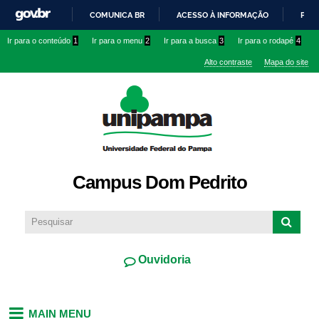
Pular
COMUNICA BR
ACESSO À INFORMAÇÃO
PART
para o
IR
Ir para o conteúdo
1
Ir para o menu
2
Ir para a busca
3
Ir para o rodapé
4
conteúdo
PARA
principal
Alto contraste
Mapa do site
O
CONTEÚDO
Campus Dom Pedrito
Ouvidoria
MAIN MENU