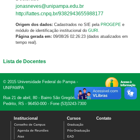
jonasneves@unipampa.edu.br
http://lattes.cnpq.br/9382943655988177
Origem dos dados:
Cadastrados no SIE pela
PROGEPE
e
módulo de identificação institucional do
GURI
.
Página gerada em:
09/08/26 02:26:23 (dados atualizados em
tempo real).
Lista de Docentes
© 2015 Universidade Federal do Pampa -
UNIPAMPA
Rua 21 de abril, 80 - Bairro São Gregório - Dom
Pedrito, RS - 96450-000 - Fone (53)3243-7300
Institucional
Cursos
Contato
Conselho de Campus
Graduação
Agenda de Reuniões
Pós-Graduação
Atas
EAD