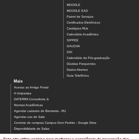
MOODLE
MOODLE EAD
Painel de Serviços
Certificados Eletrônicos
Cardápios RUs
Calendário Acadêmico
SIPPEE
GAUCHA
SGI
Calendário da Pós-graduação
Dúvidas Frequentes
Dados Abertos
Guia Telefônico
Mais
Acesso ao Antigo Portal
A Unipampa
DATERRA Consultoria Jr.
Normas Acadêmicas
Agendar cadastro de Biometria - RU
Agendar uso de Sala
Controle de compras Campus Dom Pedrito - Google Drive
Disponibilidade de Salas
Estágios