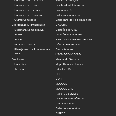
Comissão de Concursos
Painel de Serviços
Comissão de Ensino
Certificados Eletrônicos
Comissão de Extensão
Cardápios RU
Comissão de Pesquisa
Calendário Acadêmico
Outras Comissões
Calendário da Pós-graduação
Coordenação Administrativa
GAUCHA
Secretaria Administrativa
Colações de Grau
SCMP
Assistência Estudantil
SCOF
Fale conosco NuDEs/PRODAE
Interface Pessoal
Dúvidas Frequentes
Planejamento e Infraestrutura
Dados Abertos
Para servidores
STIC
Servidores
Manual do Servidor
Docentes
Mapa Horários Docentes
Técnicos
Biblioteca Web
SEI
GURI
MOODLE
MOODLE EAD
Painel de Serviços
Certificados Eletrônicos
Cardápios RUs
Calendário Acadêmico
SIPPEE