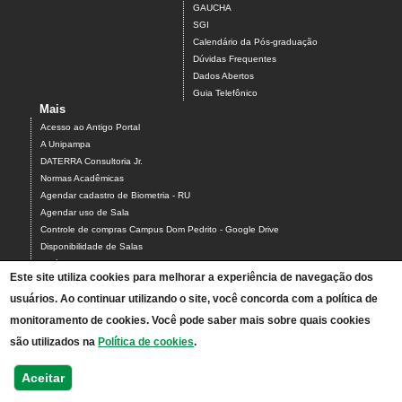
GAUCHA
SGI
Calendário da Pós-graduação
Dúvidas Frequentes
Dados Abertos
Guia Telefônico
Mais
Acesso ao Antigo Portal
A Unipampa
DATERRA Consultoria Jr.
Normas Acadêmicas
Agendar cadastro de Biometria - RU
Agendar uso de Sala
Controle de compras Campus Dom Pedrito - Google Drive
Disponibilidade de Salas
Estágios
Este site utiliza cookies para melhorar a experiência de navegação dos
Formulário para Agendamento do Laboratório de Informática
usuários. Ao continuar utilizando o site, você concorda com a política de
Relatórios Interativos
Relatórios de Gestão
monitoramento de cookies. Você pode saber mais sobre quais cookies
Calendário Acadêmico - Graduação
são utilizados na
Política de cookies
.
Calendário Acadêmico - Pós-graduação
Pesquisa de Satisfação - RU
Aceitar
Mapa