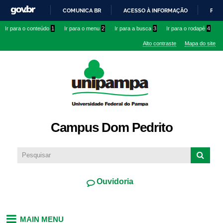
Pular
COMUNICA BR
ACESSO À INFORMAÇÃO
PART
para o
IR
Ir para o conteúdo
1
Ir para o menu
2
Ir para a busca
3
Ir para o rodapé
4
conteúdo
PARA
principal
Alto contraste
Mapa do site
O
CONTEÚDO
Campus Dom Pedrito
Ouvidoria
MAIN MENU