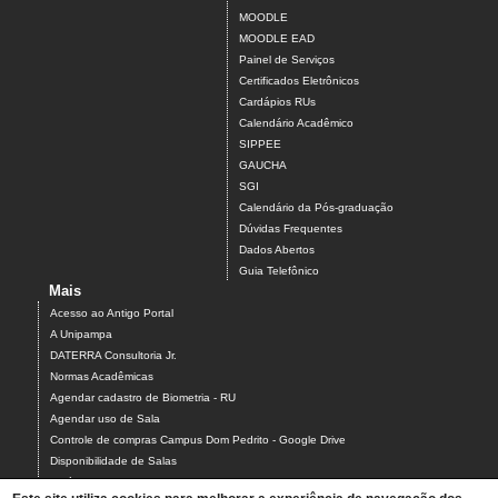
MOODLE
MOODLE EAD
Painel de Serviços
Certificados Eletrônicos
Cardápios RUs
Calendário Acadêmico
SIPPEE
GAUCHA
SGI
Calendário da Pós-graduação
Dúvidas Frequentes
Dados Abertos
Guia Telefônico
Mais
Acesso ao Antigo Portal
A Unipampa
DATERRA Consultoria Jr.
Normas Acadêmicas
Agendar cadastro de Biometria - RU
Agendar uso de Sala
Controle de compras Campus Dom Pedrito - Google Drive
Disponibilidade de Salas
Estágios