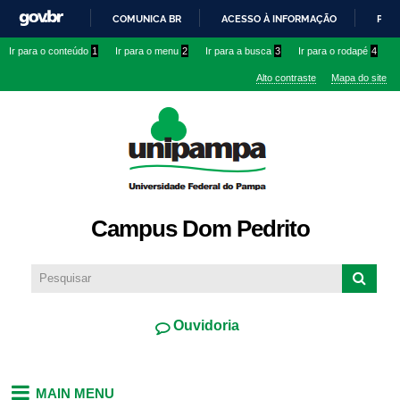
Pular
COMUNICA BR
ACESSO À INFORMAÇÃO
PART
para o
IR
Ir para o conteúdo
1
Ir para o menu
2
Ir para a busca
3
Ir para o rodapé
4
conteúdo
PARA
principal
Alto contraste
Mapa do site
O
CONTEÚDO
Campus Dom Pedrito
Ouvidoria
MAIN MENU