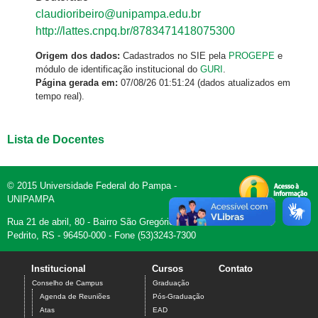
claudioribeiro@unipampa.edu.br
http://lattes.cnpq.br/8783471418075300
Origem dos dados:
Cadastrados no SIE pela
PROGEPE
e
módulo de identificação institucional do
GURI
.
Página gerada em:
07/08/26 01:51:24 (dados atualizados em
tempo real).
Lista de Docentes
© 2015 Universidade Federal do Pampa -
UNIPAMPA
Rua 21 de abril, 80 - Bairro São Gregório - Dom
Pedrito, RS - 96450-000 - Fone (53)3243-7300
Institucional
Cursos
Contato
Conselho de Campus
Graduação
Agenda de Reuniões
Pós-Graduação
Atas
EAD