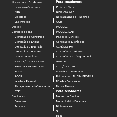
Para estudantes
Coordenação Acadêmica
Secretaria Acadêmica
Portal do Aluno
NuDE
Biblioteca Web
Biblioteca
Normalização de Trabalhos
Laboratórios
GURI
Direção
MOODLE
Comissões locais
MOODLE EAD
Comissão de Concursos
Painel de Serviços
Comissão de Ensino
Certificados Eletrônicos
Comissão de Extensão
Cardápios RU
Comissão de Pesquisa
Calendário Acadêmico
Outras Comissões
Calendário da Pós-graduação
Coordenação Administrativa
GAUCHA
Secretaria Administrativa
Colações de Grau
SCMP
Assistência Estudantil
SCOF
Fale conosco NuDEs/PRODAE
Interface Pessoal
Dúvidas Frequentes
Planejamento e Infraestrutura
Dados Abertos
Para servidores
STIC
Servidores
Manual do Servidor
Docentes
Mapa Horários Docentes
Técnicos
Biblioteca Web
SEI
GURI