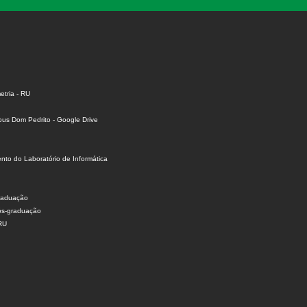
tria - RU
us Dom Pedrito - Google Drive
to do Laboratório de Informática
raduação
ós-graduação
 RU