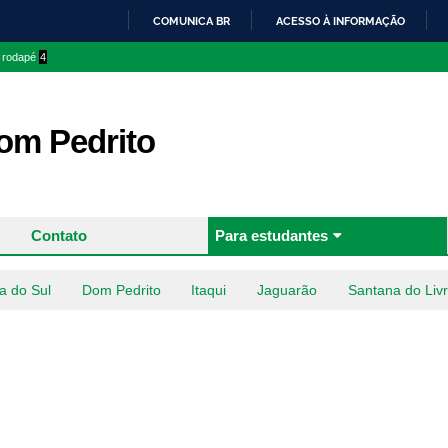
Pular
COMUNICA BR
ACESSO À INFORMAÇÃO
para o
IR
o rodapé
4
conteúdo
PARA
principal
O
CONTEÚDO
m Pedrito
Contato
Para estudantes
a do Sul
Dom Pedrito
Itaqui
Jaguarão
Santana do Liv