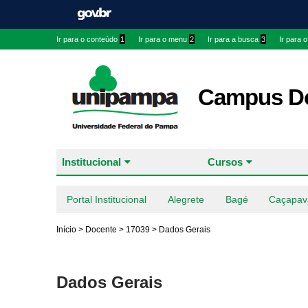
Ir para o conteúdo
1
Ir para o menu
2
Ir para a busca
3
Ir para 
Campus Do
Institucional
Cursos
Portal Institucional
Alegrete
Bagé
Caçapav
Início
>
Docente
>
17039
>
Dados Gerais
Dados Gerais