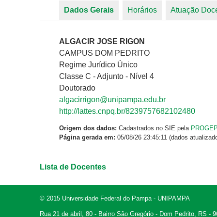
Dados Gerais
(aba ativa)
Horários
Atuação Doc
Abas primárias
ALGACIR JOSE RIGON
CAMPUS DOM PEDRITO
Regime Jurídico Único
Classe C - Adjunto - Nível 4
Doutorado
algacirrigon@unipampa.edu.br
http://lattes.cnpq.br/8239757682102480
Origem dos dados:
Cadastrados no SIE pela
PROGE
Página gerada em:
05/08/26 23:45:11 (dados atualizad
Lista de Docentes
© 2015 Universidade Federal do Pampa - UNIPAMPA
Rua 21 de abril, 80 - Bairro São Gregório - Dom Pedrito, RS -