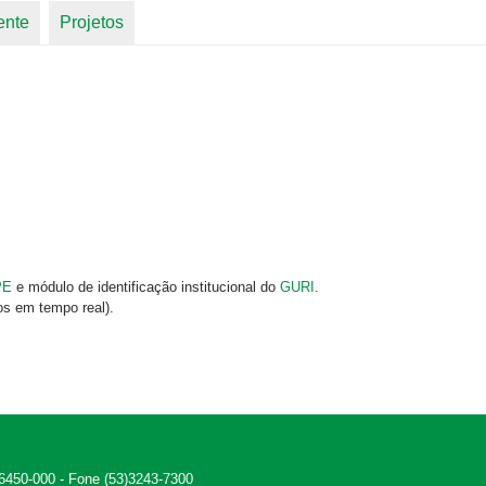
ente
Projetos
PE
e módulo de identificação institucional do
GURI
.
os em tempo real).
 96450-000 - Fone (53)3243-7300