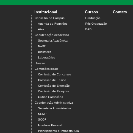
Institucional
Cursos
Contato
Conselho de Campus
Graduação
Agenda de Reuniões
Pós-Graduação
Atas
EAD
Coordenação Acadêmica
Secretaria Acadêmica
NuDE
Biblioteca
Laboratórios
Direção
Comissões locais
Comissão de Concursos
Comissão de Ensino
Comissão de Extensão
Comissão de Pesquisa
Outras Comissões
Coordenação Administrativa
Secretaria Administrativa
SCMP
SCOF
Interface Pessoal
Planejamento e Infraestrutura