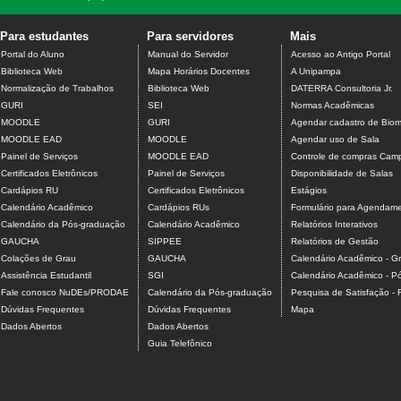
Para estudantes
Para servidores
Mais
Portal do Aluno
Manual do Servidor
Acesso ao Antigo Portal
Biblioteca Web
Mapa Horários Docentes
A Unipampa
Normalização de Trabalhos
Biblioteca Web
DATERRA Consultoria Jr.
GURI
SEI
Normas Acadêmicas
MOODLE
GURI
Agendar cadastro de Biome
MOODLE EAD
MOODLE
Agendar uso de Sala
Painel de Serviços
MOODLE EAD
Controle de compras Camp
Certificados Eletrônicos
Painel de Serviços
Disponibilidade de Salas
Cardápios RU
Certificados Eletrônicos
Estágios
Calendário Acadêmico
Cardápios RUs
Formulário para Agendamen
Calendário da Pós-graduação
Calendário Acadêmico
Relatórios Interativos
GAUCHA
SIPPEE
Relatórios de Gestão
Colações de Grau
GAUCHA
Calendário Acadêmico - G
Assistência Estudantil
SGI
Calendário Acadêmico - P
Fale conosco NuDEs/PRODAE
Calendário da Pós-graduação
Pesquisa de Satisfação -
Dúvidas Frequentes
Dúvidas Frequentes
Mapa
Dados Abertos
Dados Abertos
Guia Telefônico