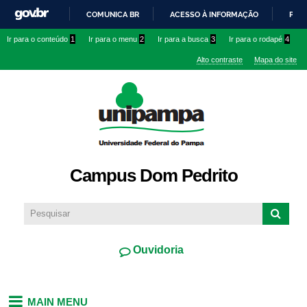
Pular
COMUNICA BR
ACESSO À INFORMAÇÃO
PART
para o
IR
Ir para o conteúdo
1
Ir para o menu
2
Ir para a busca
3
Ir para o rodapé
4
conteúdo
PARA
principal
Alto contraste
Mapa do site
O
CONTEÚDO
Campus Dom Pedrito
Ouvidoria
MAIN MENU