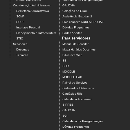
Coordenação Administrativa
GAUCHA
Secretaria Administrativa
Colações de Grau
SCMP
Assistência Estudantil
SCOF
Fale conosco NuDEs/PRODAE
Interface Pessoal
Dúvidas Frequentes
Planejamento e Infraestrutura
Dados Abertos
Para servidores
STIC
Servidores
Manual do Servidor
Docentes
Mapa Horários Docentes
Técnicos
Biblioteca Web
SEI
GURI
MOODLE
MOODLE EAD
Painel de Serviços
Certificados Eletrônicos
Cardápios RUs
Calendário Acadêmico
SIPPEE
GAUCHA
SGI
Calendário da Pós-graduação
Dúvidas Frequentes