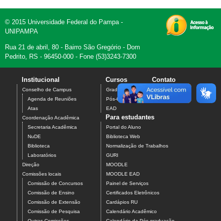
© 2015 Universidade Federal do Pampa -
UNIPAMPA
Rua 21 de abril, 80 - Bairro São Gregório - Dom
Pedrito, RS - 96450-000 - Fone (53)3243-7300
Institucional
Cursos
Contato
Conselho de Campus
Graduação
Agenda de Reuniões
Pós-Graduação
Atas
EAD
Para estudantes
Coordenação Acadêmica
Secretaria Acadêmica
Portal do Aluno
NuDE
Biblioteca Web
Biblioteca
Normalização de Trabalhos
Laboratórios
GURI
Direção
MOODLE
Comissões locais
MOODLE EAD
Comissão de Concursos
Painel de Serviços
Comissão de Ensino
Certificados Eletrônicos
Comissão de Extensão
Cardápios RU
Comissão de Pesquisa
Calendário Acadêmico
Outras Comissões
Calendário da Pós-graduação