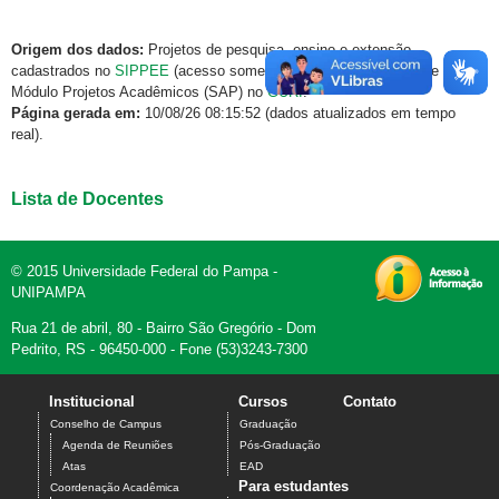
Origem dos dados:
Projetos de pesquisa, ensino e extensão
cadastrados no
SIPPEE
(acesso somente via rede institucional) e
Módulo Projetos Acadêmicos (SAP) no
GURI
.
Página gerada em:
10/08/26 08:15:52 (dados atualizados em tempo
real).
Lista de Docentes
© 2015 Universidade Federal do Pampa -
UNIPAMPA
Rua 21 de abril, 80 - Bairro São Gregório - Dom
Pedrito, RS - 96450-000 - Fone (53)3243-7300
Institucional
Cursos
Contato
Conselho de Campus
Graduação
Agenda de Reuniões
Pós-Graduação
Atas
EAD
Para estudantes
Coordenação Acadêmica