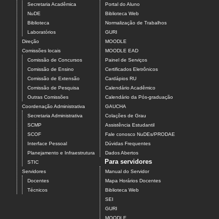
Secretaria Acadêmica
Portal do Aluno
NuDE
Biblioteca Web
Biblioteca
Normalização de Trabalhos
Laboratórios
GURI
Direção
MOODLE
Comissões locais
MOODLE EAD
Comissão de Concursos
Painel de Serviços
Comissão de Ensino
Certificados Eletrônicos
Comissão de Extensão
Cardápios RU
Comissão de Pesquisa
Calendário Acadêmico
Outras Comissões
Calendário da Pós-graduação
Coordenação Administrativa
GAUCHA
Secretaria Administrativa
Colações de Grau
SCMP
Assistência Estudantil
SCOF
Fale conosco NuDEs/PRODAE
Interface Pessoal
Dúvidas Frequentes
Planejamento e Infraestrutura
Dados Abertos
Para servidores
STIC
Servidores
Manual do Servidor
Docentes
Mapa Horários Docentes
Técnicos
Biblioteca Web
SEI
GURI
MOODLE