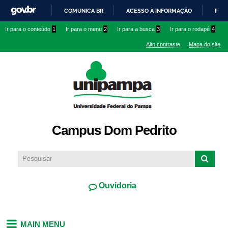
Pular
COMUNICA BR
ACESSO À INFORMAÇÃO
PART
para o
IR
Ir para o conteúdo
1
Ir para o menu
2
Ir para a busca
3
Ir para o rodapé
4
conteúdo
PARA
principal
Alto contraste
Mapa do site
O
CONTEÚDO
Campus Dom Pedrito
Ouvidoria
MAIN MENU