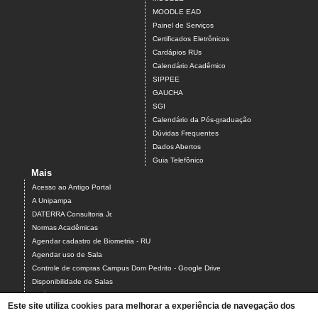
MOODLE EAD
Painel de Serviços
Certificados Eletrônicos
Cardápios RUs
Calendário Acadêmico
SIPPEE
GAUCHA
SGI
Calendário da Pós-graduação
Dúvidas Frequentes
Dados Abertos
Guia Telefônico
Mais
Acesso ao Antigo Portal
A Unipampa
DATERRA Consultoria Jr.
Normas Acadêmicas
Agendar cadastro de Biometria - RU
Agendar uso de Sala
Controle de compras Campus Dom Pedrito - Google Drive
Disponibilidade de Salas
Estágios
Este site utiliza cookies para melhorar a experiência de navegação dos
Formulário para Agendamento do Laboratório de Informática